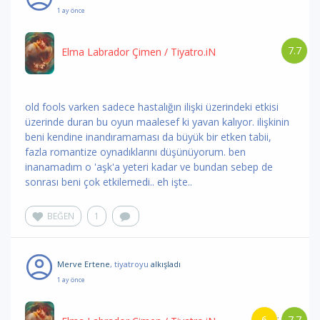
1 ay önce
7.7
Elma Labrador Çimen
/ Tiyatro.iN
old fools varken sadece hastalığın ilişki üzerindeki etkisi
üzerinde duran bu oyun maalesef ki yavan kalıyor. ilişkinin
beni kendine inandıramaması da büyük bir etken tabii,
fazla romantize oynadıklarını düşünüyorum. ben
inanamadım o 'aşk'a yeteri kadar ve bundan sebep de
sonrası beni çok etkilemedi.. eh işte..
BEĞEN
1
Merve Ertene
, tiyatroyu
alkışladı
1 ay önce
6
7.7