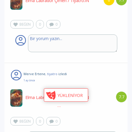
/
Elma Labrador Çimen
/ Tiyatro.iN
BEĞEN
0
0
Merve Ertene
, tiyatro
izledi
1 ay önce
YÜKLENİYOR
7.7
Elma Labrador Çimen
/ Tiyatro.iN
BEĞEN
0
0