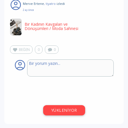
Merve Ertene
, tiyatro
izledi
2 ay önce
Bir Kadının Kavgaları ve
Dönüşümleri
/ Moda Sahnesi
BEĞEN
0
0
YÜKLENİYOR