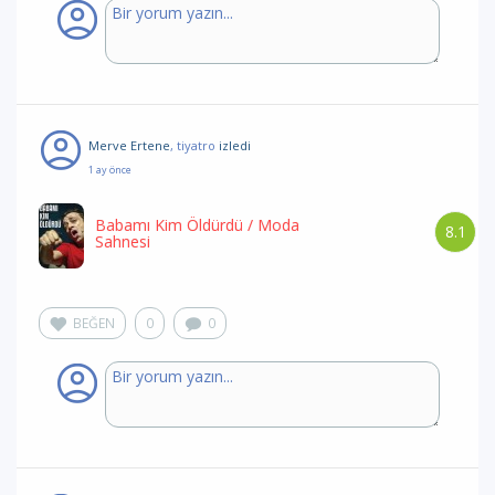
Merve Ertene
, tiyatro
izledi
1 ay önce
Babamı Kim Öldürdü
/ Moda
8.1
Sahnesi
BEĞEN
0
0