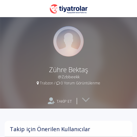
Zühre Bektaş
@Zzbbeekk
Trabzon
/
0 Yorum Görüntülenme
|
TAKİP ET
Takip için Önerilen Kullanıcılar