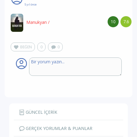
5 yıl önce
10
7.6
/
Manukyan
/
BEĞEN
0
0
GÜNCEL İÇERİK
GERÇEK YORUMLAR & PUANLAR