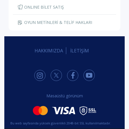
ONLINE BİLET SATIŞ
OYUN METİNLERİ & TELİF HAKLARI
HAKKIMIZDA
İLETİŞİM
Masaüstü görünüm
Bu web sayfasında yüksek güvenlikli 2048-bit SSL kullanılmaktadır.