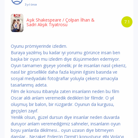
3 yıl önce
Aşık Shakespeare
/ Çolpan İlhan &
7.1
Sadri Alışık Tiyatrosu
Oyunu prömiyerinde izledim.
Buraya yazılmış bu kadar iyi yorumu görünce insan ben
başka bir oyun mu izledim diye düşünmeden edemiyor.
Oyun tamamen gişeye yönelik; pr ile insanları nasıl çekeriz,
nasıl bir görsellikle daha fazla kişinin ilgisini basında ve
sosyal medyadaki fotoğraflar yoluyla çekeriz amacıyla
tasarlanmış adeta.
Film de konusu itibarıyla zaten insanların neden bu film
Oscar aldı anlam veremedik dedikleri bir filmdir. O yıl
oluşmuş bir balon, bir rüzgardır. Oyunun da kurgusu,
geçişleri zayıf.
Yenilik olsun, güzel dursun diye insanlar neden duvarda
duruyor anlam veremediğimiz sahneler, insanların oyun
boyu yanlarda dikilmesi... oyun uzasın diye bitmeyen
danslar... Nezaket Erden'in Dirmit'i konuşturur gibi Viola'yı