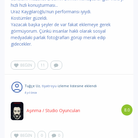
hızlı hızlı konuşturması...
Uraz Kaygılaroğlu'nun performansı iyiydi.
Kostümler güzeldi.
Yazacak başka şeyler de var fakat eklemeye gerek
görmüyorum. Çünkü insanlar haklı olarak sosyal
medyadaki parlak fotoğrafları görüp merak edip
gidecekler.
BEĞEN
11
Tuğçe Uz
, tiyatroyu
izleme listesine eklendi
4 yıl önce
8.0
Aşınma
/ Studio Oyuncuları
BEĞEN
0
0