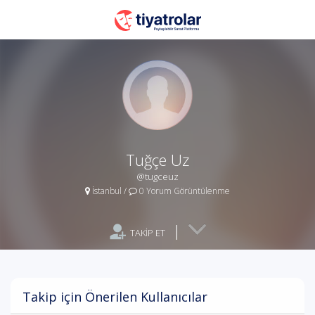
Tuğçe Uz
@tugceuz
İstanbul
/
0 Yorum Görüntülenme
|
TAKİP ET
Takip için Önerilen Kullanıcılar