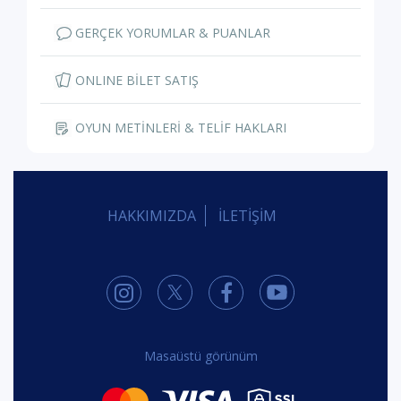
tiyatro oyunlarının en esaslıları iki doğrunun çatışması ile
kurulur. sahnelerin her biri bu çatışmaları içerir/çeşitler, her
yeni karakter eğer bu anlamda bir amaç taşıyorsa vardır.
mesela iyi oyunların hiçbirinde sahnedeki başka bir
karaktere yatak için çarşaf vermesi amacıyla bir karakter
yaratılmaz bu oyundaki gibi. bunlar bir hikayeyi tiyatroca
düşünmek için temel gereksinimlerdir. istisnaları ve bunları
aşan akımlar da mevcuttur. izlediğimiz oyun, içeriğin
eskimiş unsurlarının farklı bir ''biçimde'' tekrar edilmesidir.
devlet tiyatrolarının sefiller'i, bir romandan uyarlamanın
marazlarını taşıyor. oyun iki buçuk saati aşkın süresiyle hiç
başlamayan bir oyunun fragmanı gibidir. sahneler gelir
geçer, karakter olmayan karakterler girip çıkar, gerçek
anlamda seyirciyi herhangi bir ikilemde bırakmayan
doğrular ve yanlışlar savuşur, müzik sürekli olarak seyirciye
ne hissetmesi gerektiğini hiç susmadan açıklar, yönlendirir.
dans kompozisyonları çoğunlukla bir katkı sağlamaz,
sadece olmayan dramatik fikirler yüzünden sahnenin boş
kalmasını engeller. yaratılan etki teatral değil, sinematiktir