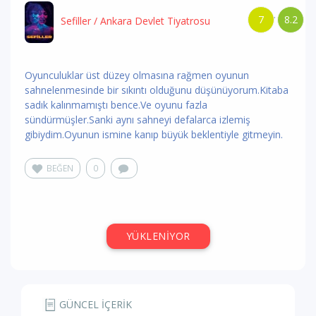
7
8.2
/
Sefiller
/ Ankara Devlet Tiyatrosu
Oyunculuklar üst düzey olmasına rağmen oyunun
sahnelenmesinde bir sıkıntı olduğunu düşünüyorum.Kitaba
sadık kalınmamıştı bence.Ve oyunu fazla
sündürmüşler.Sanki aynı sahneyi defalarca izlemiş
gibiydim.Oyunun ismine kanıp büyük beklentiyle gitmeyin.
BEĞEN
0
Gaddar Kerim
,
silinenkullanici78170
kullanıcısının
yorumunu
beğendi
4 yıl önce
8.2
Sefiller
/ Ankara Devlet Tiyatrosu