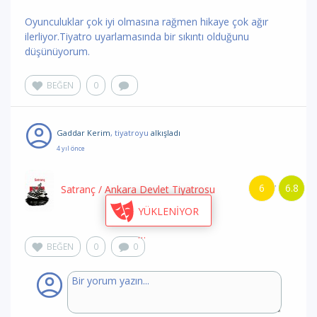
Oyunculuklar çok iyi olmasına rağmen hikaye çok ağır
ilerliyor.Tiyatro uyarlamasında bir sıkıntı olduğunu
düşünüyorum.
BEĞEN
0
Gaddar Kerim
, tiyatroyu
alkışladı
4 yıl önce
6
6.8
/
Satranç
/ Ankara Devlet Tiyatrosu
BEĞEN
0
0