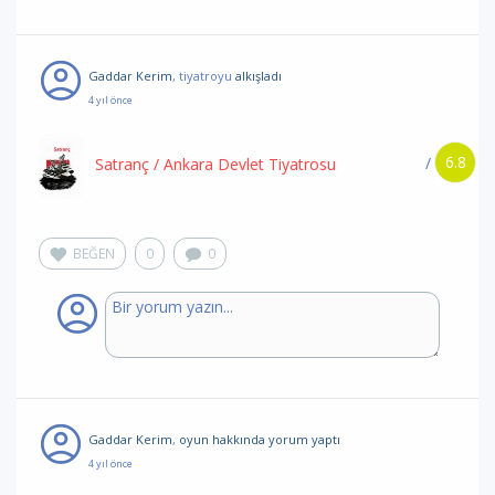
Gaddar Kerim
, tiyatroyu
alkışladı
4 yıl önce
6.8
/
Satranç
/ Ankara Devlet Tiyatrosu
BEĞEN
0
0
Gaddar Kerim
,
oyun hakkında yorum
yaptı
4 yıl önce