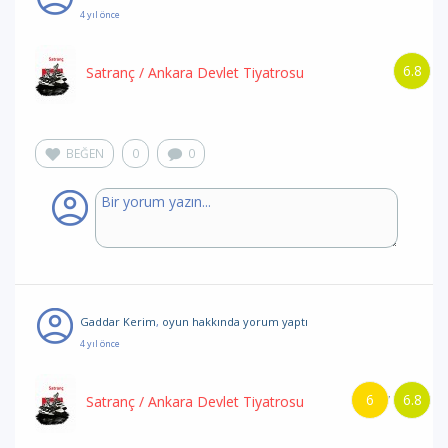
4 yıl önce
6.8
Satranç
/ Ankara Devlet Tiyatrosu
BEĞEN
0
0
Gaddar Kerim
,
oyun hakkında yorum
yaptı
4 yıl önce
6
6.8
/
Satranç
/ Ankara Devlet Tiyatrosu