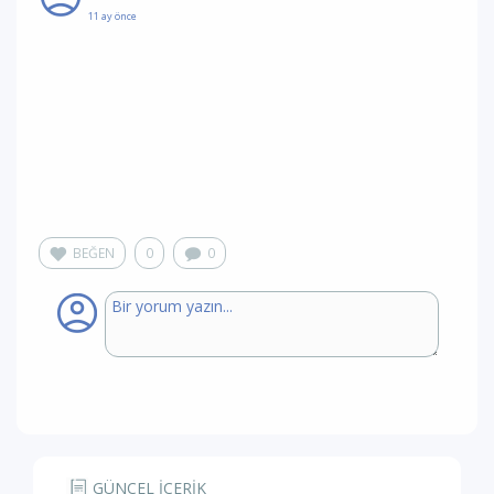
11 ay önce
BEĞEN
0
0
GÜNCEL İÇERİK