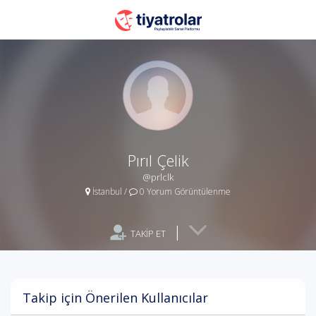
Pırıl Çelik
@prlclk
İstanbul
/
0 Yorum Görüntülenme
|
TAKİP ET
Takip için Önerilen Kullanıcılar