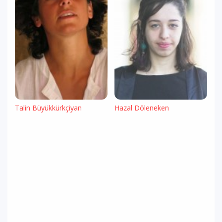
Talin Büyükkürkçiyan
Hazal Döleneken