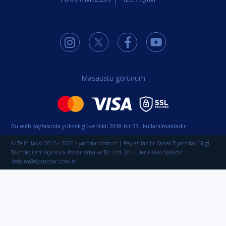
Masaüstü görünüm
Bu web sayfasında yüksek güvenlikli 2048-bit SSL kullanılmaktadır.
© Telif Hakkı 2015 - 2026 tiyatrolar.com.tr | Paylaşılabilir Sanat Tiyatrolar Bilgi
Teknolojileri Yayıncılık Pazarlama ve Tic. Ltd. Şti. - Her Hakkı Saklıdır.
iletisim@tiyatrolar.com.tr