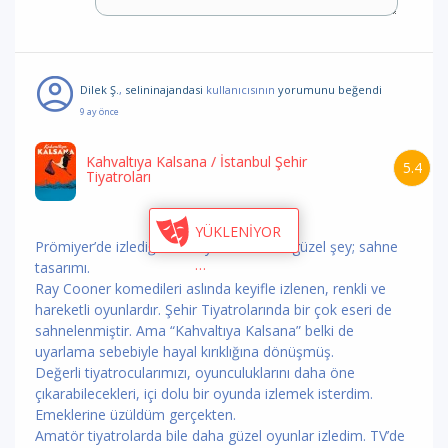
Dilek Ş.
,
selininajandasi
kullanıcısının
yorumunu
beğendi
9 ay önce
Kahvaltıya Kalsana
/ İstanbul Şehir
5.4
Tiyatroları
Prömiyer’de izlediğim bu oyuna dair tek güzel şey; sahne
tasarımı.
Ray Cooner komedileri aslında keyifle izlenen, renkli ve
hareketli oyunlardır. Şehir Tiyatrolarında bir çok eseri de
sahnelenmiştir. Ama “Kahvaltıya Kalsana” belki de
uyarlama sebebiyle hayal kırıklığına dönüşmüş.
Değerli tiyatrocularımızı, oyunculuklarını daha öne
çıkarabilecekleri, içi dolu bir oyunda izlemek isterdim.
Emeklerine üzüldüm gerçekten.
Amatör tiyatrolarda bile daha güzel oyunlar izledim. TV’de