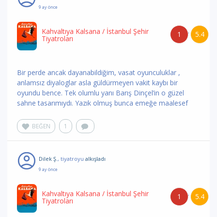
9 ay önce
Kahvaltıya Kalsana
/ İstanbul Şehir
1
5.4
/
Tiyatroları
Bir perde ancak dayanabildiğim, vasat oyunculuklar ,
anlamsız diyaloglar asla güldürmeyen vakit kaybı bir
oyundu bence. Tek olumlu yanı Barış Dinçel’in o güzel
sahne tasarımıydı. Yazık olmuş bunca emeğe maalesef
BEĞEN
1
Dilek Ş.
, tiyatroyu
alkışladı
9 ay önce
Kahvaltıya Kalsana
/ İstanbul Şehir
1
5.4
/
Tiyatroları