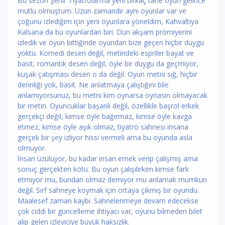
Bu sezon Şehir Tiyatroları’na yeni birkaç tane oyun gelince
mutlu olmuştum. Uzun zamandır aynı oyunlar var ve
çoğunu izlediğim için yeni oyunlara yöneldim, Kahvaltıya
Kalsana da bu oyunlardan biri. Dün akşam prömiyerini
izledik ve oyun bittiğinde oyundan bize geçen hiçbir duygu
yoktu. Komedi desen değil, metindeki espriler bayat ve
basit, romantik desen değil, öyle bir duygu da geçmiyor,
kuşak çatışması desen o da değil. Oyun metni sığ, hiçbir
derinliği yok, basit. Ne anlatmaya çalıştığını bile
anlamıyorsunuz, bu metni kim oynarsa oynasın olmayacak
bir metin. Oyuncuklar başarılı değil, özellikle başrol erkek
gerçekçi değil, kimse öyle bağırmaz, kimse öyle kavga
etmez, kimse öyle aşık olmaz, tiyatro sahnesi insana
gerçek bir şey izliyor hissi vermeli ama bu oyunda asla
olmuyor.
İnsan üzülüyor, bu kadar insan emek verip çalışmış ama
sonuç gerçekten kötü. Bu oyun çalışılırken kimse fark
etmiyor mu, bundan olmaz demiyor mu anlamak mümkün
değil. Sırf sahneye koymak için ortaya çıkmış bir oyundu.
Maalesef zaman kaybı. Sahnelenmeye devam edecekse
çok ciddi bir güncelleme ihtiyacı var, oyunu bilmeden bilet
alıp gelen izleyiciye büyük haksızlık.