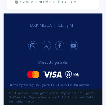
de oyunun neresinden tutsam elimde kalır düşünceleri
içinde olduğum bir oyun. Sahnede sayabildiğim altı adet
saat olmasına rağmen hiçbiri çalışmıyor, dekor var ama
hiç gerçekçi değil, kadın oyuncu sürekli tekdüze bir sesle
bağırarak oynamaya çalışıyor, kapıdan giriş çıkışlar tam bir
fiyasko, yemek sonrası çöp kutusu olayı ayrı bir garip, bir
sürü radyo var ama hiçbiri kullanılmadı, dışarının manzarası
gündüz mü gece mi belirsiz, üst komşunun garip garip
tiplemeleri, kadın oyuncunun ağlama sahnesi tam bir facia
vs. Yazarın zaten çok da kuvvetli olmayan bu metni kötü
bir uyarlama ve kötü bir yönetmenlikle yine kötü
oyunculuklarla birleşince ortaya çıkan şey maalesef güzel
bir tiyatro oyunu olmuyor. Açık ve net olarak benim için
zaman kaybı diye nitelendirdiğim nadir oyunlardan biri
oldu. Çok üzgünüm.
BEĞEN
6
Dilek Ş.
, tiyatroyu
alkışladı
3 yıl önce