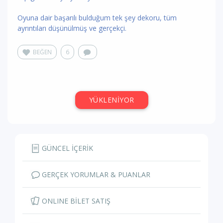
Oyuna dair başarılı bulduğum tek şey dekoru, tüm
ayrıntıları düşünülmüş ve gerçekçi.
BEĞEN
6
Dilek Ş.
,
tealjardiniere
kullanıcısının
yorumunu
beğendi
9 ay önce
Kahvaltıya Kalsana
/ İstanbul Şehir
5.4
Tiyatroları
Öncelikle emeğinize sağlık. Maalesef bu oyun sonrasında
artık ŞT oyunlarının prömiyerine gitmeme kararı aldım.
Oyun çıkışı ben, arkadaşlarım ve diğer birçok izleyici dahil
“bize ne yaptılar böyle” şaşkınlığı ve dehşeti içinde salonu
alelacele terkettik. Ne yazık ki çok başarısız bir tiyatro
oyunu. İki perdeden oluşan, ilk perdesinde uyuklamaktan
gözlerimi güçbela açık tutmaya çalıştığım, ikinci perdesinde