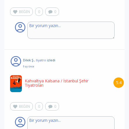
BEĞEN
0
0
Dilek Ş.
, tiyatro
izledi
9 ay önce
Kahvaltıya Kalsana
/ İstanbul Şehir
5.4
Tiyatroları
BEĞEN
0
0