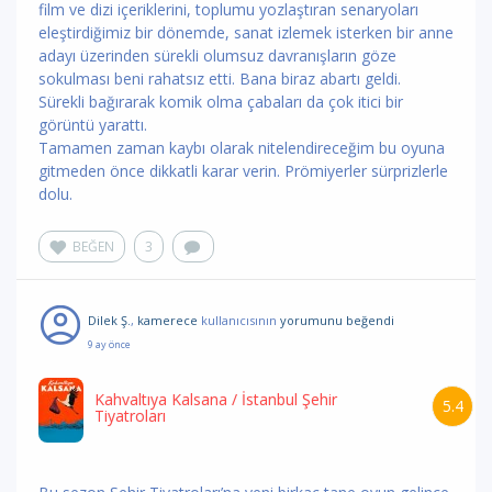
film ve dizi içeriklerini, toplumu yozlaştıran senaryoları
eleştirdiğimiz bir dönemde, sanat izlemek isterken bir anne
adayı üzerinden sürekli olumsuz davranışların göze
sokulması beni rahatsız etti. Bana biraz abartı geldi.
Sürekli bağırarak komik olma çabaları da çok itici bir
görüntü yarattı.
Tamamen zaman kaybı olarak nitelendireceğim bu oyuna
gitmeden önce dikkatli karar verin. Prömiyerler sürprizlerle
dolu.
BEĞEN
3
Dilek Ş.
,
kamerece
kullanıcısının
yorumunu
beğendi
9 ay önce
Kahvaltıya Kalsana
/ İstanbul Şehir
5.4
Tiyatroları