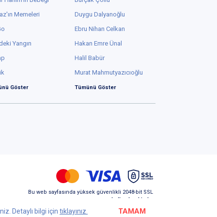
az'ın Memeleri
Duygu Dalyanoğlu
Go
Ebru Nihan Celkan
deki Yangın
Hakan Emre Ünal
ap
Halil Babür
ük
Murat Mahmutyazıcıoğlu
nü Göster
Tümünü Göster
Bu web sayfasında yüksek güvenlikli 2048-bit SSL
kullanılmaktadır.
TAMAM
z. Detaylı bilgi için
tıklayınız.