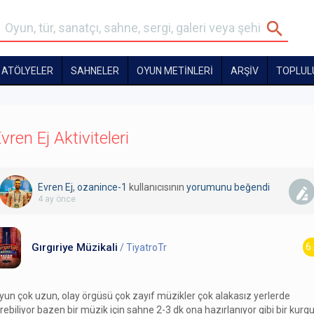
ATÖLYELER
SAHNELER
OYUN METİNLERİ
ARŞİV
TOPLUL
vren Ej Aktiviteleri
Evren Ej
,
ozanince-1
kullanıcısının
yorumunu
beğendi
4 ay önce
Gırgıriye Müzikali
6
/ TiyatroTr
yun çok uzun, olay örgüsü çok zayıf müzikler çok alakasız yerlerde
irebiliyor bazen bir müzik için sahne 2-3 dk ona hazırlanıyor gibi bir kurg