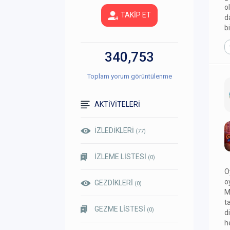
o
TAKİP ET
d
b
340,753
Toplam yorum görüntülenme
AKTİVİTELERİ
İZLEDİKLERİ
(77)
İZLEME LİSTESİ
(0)
O
o
GEZDİKLERİ
(0)
M
t
GEZME LİSTESİ
(0)
d
h