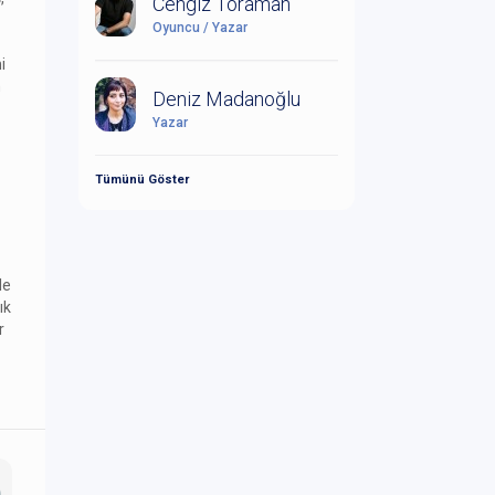
Cengiz Toraman
Oyuncu / Yazar
i
n
Deniz Madanoğlu
Yazar
Tümünü Göster
le
ık
r