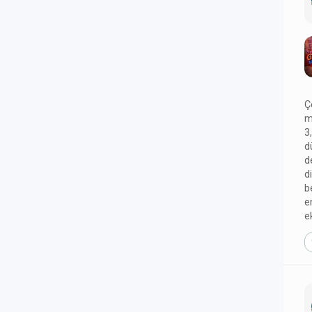
Ç
m
3
d
d
d
b
e
e