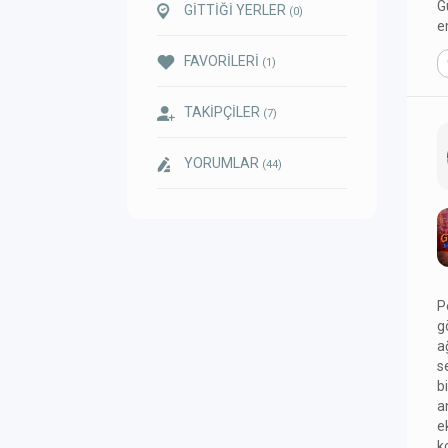
G
GİTTİĞİ YERLER
(0)
e
FAVORİLERİ
(1)
TAKİPÇİLER
(7)
YORUMLAR
(44)
P
g
a
s
b
a
e
k