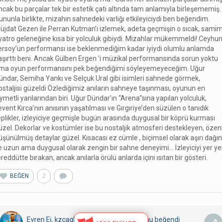
ncak bu parçalar tek bir estetik çatı altında tam anlamıyla birleşememiş.
ununla birlikte, mizahın sahnedeki varlığı etkileyiciydi ben beğendim.
üjdat Gezen ile Perran Kutman’ı izlemek, adeta geçmişin o sıcak, samim
iyatro geleneğine kısa bir yolculuk gibiydi. Mizahlar mükemmeldi! Ceyhu
ersoy’un performansı ise beklenmediğim kadar iyiydi olumlu anlamda
aşırttı beni. Ancak Gülben Ergen 'i müzikal performansında sorun yoktu
ma oyun performansını pek beğendiğimi söyleyemeyeceğim. Uğur
ündar, Semiha Yankı ve Selçuk Ural gibi isimleri sahnede görmek,
ostaljisi güzeldi Özlediğimiz anıların sahneye taşınması, oyunun en
ıymetli yanlarından biri. Uğur Dündar’ın “Arena”sına yapılan yolculuk,
event Kırca’nın anısının yaşatılması ve Gırgıriye’den süzülen o tanıdık
eplikler, izleyiciye geçmişle bugün arasında duygusal bir köprü kurması
üzel. Dekorlar ve kostümler ise bu nostaljik atmosferi destekleyen, özen
üşünülmüş detaylar güzel. Kısacası ez cümle , biçimsel olarak aşırı dağın
e uzun ama duygusal olarak zengin bir sahne deneyimi… İzleyiciyi yer ye
ereddütte bırakan, ancak anılarla örülü anlarda içini ısıtan bir gösteri.
BEĞEN
2
Evren Ej
,
kzcagla
kullanıcısının
yorumunu
beğendi