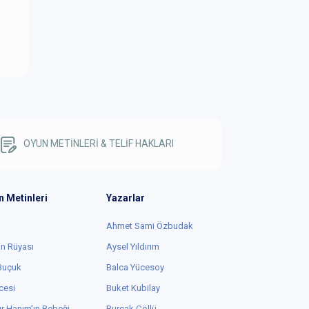
OYUN METİNLERİ & TELİF HAKLARI
n Metinleri
Yazarlar
Ahmet Sami Özbudak
in Rüyası
Aysel Yıldırım
 Buçuk
Balca Yücesoy
cesi
Buket Kubilay
r Hanım'ın Bebeği
Burçak Çöllü