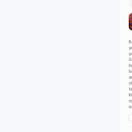
B
ş
ş
S
b
b
a
o
t
K
o
i