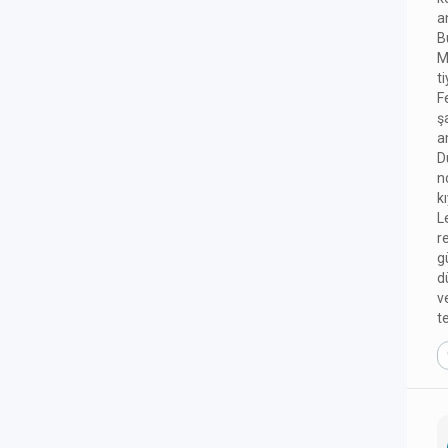
a
B
M
t
F
ş
a
D
n
k
L
r
g
d
v
t