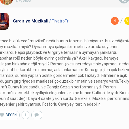
4 ay önce
/
Gırgıriye Müzikali
4
6
/ TiyatroTr
ence biz ülkece "müzikal" nedir bunun tanımını bilmiyoruz. bu izlediğimi
ey müzikal miydi? Oynanmaya çalışan bir metin ve arada söylenen
arkılardı. Hepsi playback ve Gırgıriye temasına uymayan şarkılardı.
abahat rolü neden böyle evrim geçirmiş ya? Aksi, kavgacı, herşeye
ulaşan bir kadın değil miydi? Roman şivesi neredeyse hiç yapmadı. nede
öyle saf bir karaktere dönmüş asla anlamadım. Konu geçişleri çok hızlı v
nlamsız, sürekli yapılan politik göndermeler çok fazlaydı. Filmlerine aşık
lduğum gırgıriyeden maalesef çok uzak bir metin ve senaryo vardı.Tek iy
arafı Günay Karacaoğlu ve Cengiz Gezgin performansıydı. Perran
utman'ı izlemekte keyifliydi eleştirilen aksine bence Gülben'de iyidi. Bir d
yun 3 saat değil baya 4 saate yakın sürdü. Gereksiz. Müzikal performans
steyenler şehir tiyatrosu Fosforlu Cevriyeyi tercih edebilir.
BEĞEN
1