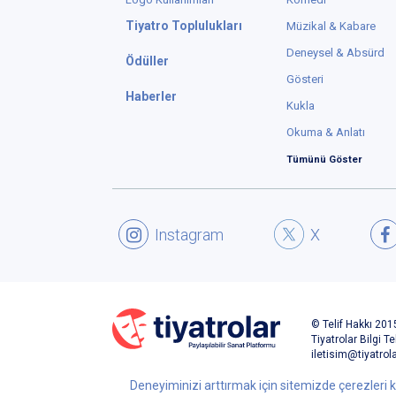
Tiyatro Toplulukları
Müzikal & Kabare
Deneysel & Absürd
Ödüller
Gösteri
Haberler
Kukla
Okuma & Anlatı
Tümünü Göster
Instagram
X
© Telif Hakkı 2015
Tiyatrolar Bilgi Te
iletisim@tiyatrol
Deneyiminizi arttırmak için sitemizde çerezleri k