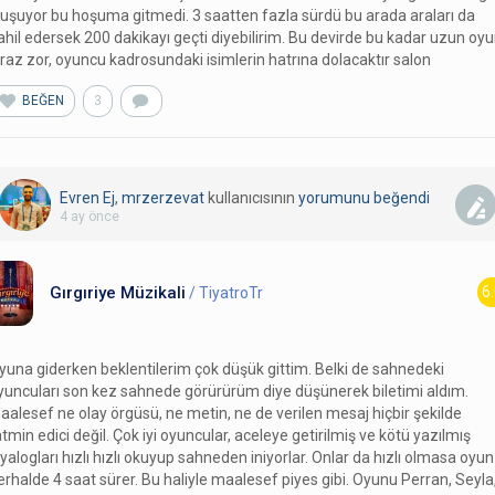
luşuyor bu hoşuma gitmedi. 3 saatten fazla sürdü bu arada araları da
ahil edersek 200 dakikayı geçti diyebilirim. Bu devirde bu kadar uzun oy
iraz zor, oyuncu kadrosundaki isimlerin hatrına dolacaktır salon
BEĞEN
3
Evren Ej
,
mrzerzevat
kullanıcısının
yorumunu
beğendi
4 ay önce
Gırgıriye Müzikali
6
/ TiyatroTr
yuna giderken beklentilerim çok düşük gittim. Belki de sahnedeki
yuncuları son kez sahnede görürürüm diye düşünerek biletimi aldım.
aalesef ne olay örgüsü, ne metin, ne de verilen mesaj hiçbir şekilde
atmin edici değil. Çok iyi oyuncular, aceleye getirilmiş ve kötü yazılmış
iyalogları hızlı hızlı okuyup sahneden iniyorlar. Onlar da hızlı olmasa oyun
erhalde 4 saat sürer. Bu haliyle maalesef piyes gibi. Oyunu Perran, Seyla