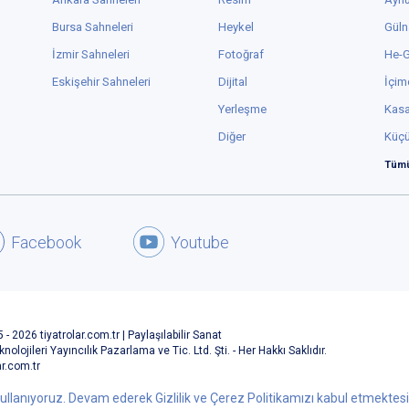
Bursa Sahneleri
Heykel
Güln
İzmir Sahneleri
Fotoğraf
He-
Eskişehir Sahneleri
Dijital
İçim
Yerleşme
Kas
Diğer
Küç
Tümü
Facebook
Youtube
 - 2026 tiyatrolar.com.tr | Paylaşılabilir Sanat
knolojileri Yayıncılık Pazarlama ve Tic. Ltd. Şti. - Her Hakkı Saklıdır.
ar.com.tr
ullanıyoruz. Devam ederek Gizlilik ve Çerez Politikamızı kabul etmektesini