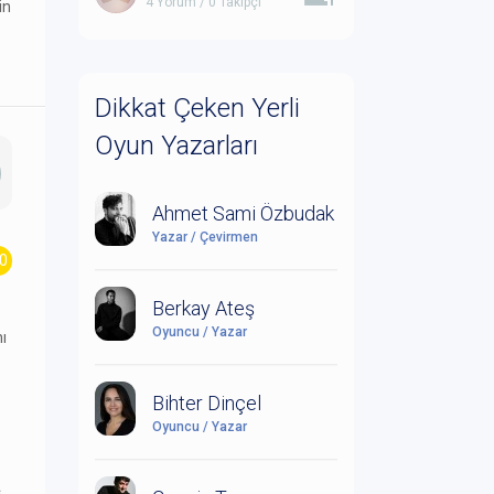
4 Yorum / 0 Takipçi
in
Dikkat Çeken Yerli
Oyun Yazarları
Ahmet Sami Özbudak
Yazar / Çevirmen
.0
Berkay Ateş
Oyuncu / Yazar
ı
Bihter Dinçel
Oyuncu / Yazar
,