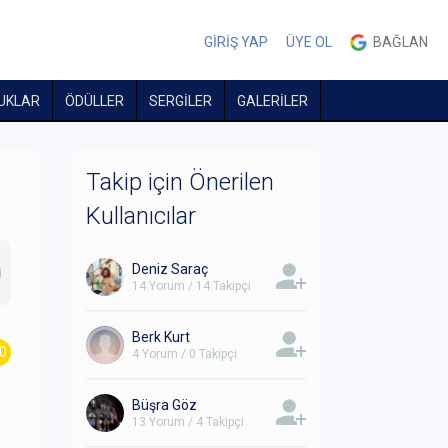
GİRİŞ YAP
ÜYE OL
BAĞLAN
UKLAR
ÖDÜLLER
SERGİLER
GALERİLER
Takip için Önerilen
Kullanıcılar
Deniz Saraç
14 Yorum / 14 Takipçi
Berk Kurt
.0
4 Yorum / 0 Takipçi
Büşra Göz
13 Yorum / 4 Takipçi
u