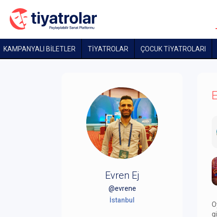
KAMPANYALI BİLETLER
TİYATROLAR
ÇOCUK TIYATROLARI
E
Evren Ej
@evrene
İstanbul
O
g