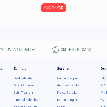
YÜKLENİYOR
 YORUMLAR & PUANLAR
ONLINE BİLET SATIŞ
lar
Sahneler
Sergiler
Oyu
Özel Sahneler
Güncel Sergiler
444
Devlet Sahneleri
Gelecek Sergiler
Ali'n
Şehir Tiyatroları
Kişisel Sergiler
Altı
İstanbul Sahneleri
Karma Sergiler
Ay E
Ankara Sahneleri
Resim
Aynu