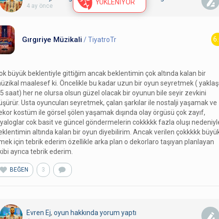
YÜKLENİYOR
4 ay önce
Gırgıriye Müzikali
6
/ TiyatroTr
ok büyük beklentiyle gittiğim ancak beklentimin çok altında kalan bir
üzikal maalesef ki. Öncelikle bu kadar uzun bir oyun seyretmek ( yaklaş
,5 saat) her ne olursa olsun güzel olacak bir oyunun bile seyir zevkini
üşürür. Usta oyuncuları seyretmek, çalan şarkılar ile nostalji yaşamak ve
ekor kostüm ile görsel şölen yaşamak dışında olay örgüsü çok zayıf,
iyaloglar cok basit ve güncel göndermelerin cokkkkk fazla oluşı nedeniyl
eklentimin altında kalan bir oyun diyebilirim. Ancak verilen çokkkkk büyü
mek için tebrik ederim özellikle arka plan o dekorlaro taşıyan planlayan
kibi ayrıca tebrik ederim.
BEĞEN
3
Evren Ej
,
oyun hakkında yorum
yaptı