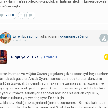
ünay Hanımlar'ın etkileyici oyunculukları hatrına izledim. Emeği geçenler
meğine sağlık.
BEĞEN
2
Evren Ej
,
Yagmur
kullanıcısının
yorumunu
beğendi
4 ay önce
Gırgıriye Müzikali
6
/ TiyatroTr
erran Kutman ve Müjdat Gezen gerçekten çok heyecanlıydı heyecanların
örmek çok güzeldi. Ancak Oyunun süresi, sahnede kurulan dünyanın
ğırlığını taşıyacak bir derinlik sunmak yerine zaman zaman uzayan ve
eyirciyi yoran bir akışa dönüşüyor. Olay örgüsü ise ne yazık ki bütünlüklü
ir yapı kurmakta zorlanıyor; sahneler arasında hissedilen kopukluk,
nlatının ruhunu yer yer dağıtıyor. En belirgin
ksiklik ise, izlediğimiz şeyin kimliğinin netleşmemesi: Bir müzikal mi, bir
onser mi, yoksa bir tiyatro oyunu mu? Sanki her birinden parçalar alınmış