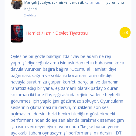
Mançalı Şovalye
,
sukruiskenderdesik
kullanıcısının
yorumunu
beğendi
2 yıl önce
5.8
Hamlet
/ İzmir Devlet Tiyatrosu
Öylesine bir gözle baktığınızda "vay be adam ne reji
yapmış" diyeceğiniz ama işin aslı Hamlet'in babasının koca
davula vururken bağıra bağıra "Öcümü al Hamlet" diye
bağırması, sağda ve solda iki kocaman fanın üflediği
havayla suratımıza çarpan konfeti parçaları ve dumanın
rahatsız edişi bir yana, eş zamanlı olarak patlayıp duran
kocaman iki tane flaş ışığı aslında rejinin sadece heybetli
görünmesi için yapıldığını gözümüze sokuyor. Oyuncuların
seslerinin çıkmaması mı dersin, müziklerin son ses
açılması mı dersin, belki benim izlediğim gösterimdeki
performansından dolayı zan altında bırakmak istemediğim
için isim vermeyeceğim oyuncunun "keşke bunun yerine
ayakkabı tabanı oynasaymış" performansı mı dersin... DT