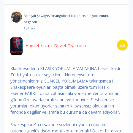
Mançalı Şovalye
,
sinangolbasi
kullanıcısının
yorumunu
beğendi
2 yıl önce
5.8
Hamlet
/ İzmir Devlet Tiyatrosu
Klasik eserlerin KLASİK YORUMLAMALARINA hasret kaldı
Türk tiyatrosu ve seyircileri ! Neredeyse tüm
yönetmenlerimiz GÜNCEL YORUMLAMA takıntısında !
Shakespeare oyunları başta olmak üzere tüm klasik
eserler FARKLI olma çabasındaki yönetmenler tarafından
günümüze uyarlanarak sahneye konuyor. Eleştirileri ve
yorumları okumuyorlar sanırım ki başarısız olduklarının
farkında değiller ve ısrarla bu duruma da devam ediyorlar.
Shakespeare’in o şairane sözlerini oyuncu okurken,
üstünde günlük tişört mont kot olmamalı ! Dekor bir disko