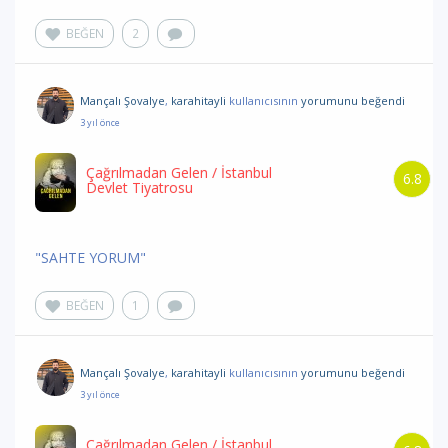
BEĞEN
2
Mançalı Şovalye
,
karahitayli
kullanıcısının
yorumunu
beğendi
3 yıl önce
Çağrılmadan Gelen
/ İstanbul
6.8
Devlet Tiyatrosu
"SAHTE YORUM"
BEĞEN
1
Mançalı Şovalye
,
karahitayli
kullanıcısının
yorumunu
beğendi
3 yıl önce
Çağrılmadan Gelen
/ İstanbul