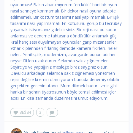
uyarlaması! Bakın abartmıyorum “en kötü” hani bir oyun
nasıl sahneye konmamalı. Bir dekor nasıl oyuna adapte
edilmemeli. Bir kostüm tasarımı nasıl yapılmamalı. Bir ışık
tasarımı nasıl yapılmamalı. En kötüsünü görüp bu tecrübeyi
yaşamak istiyorsanız gidebilirsiniz. Bir reji nasıl bu kadar
anlamsız ve deneme tahtasına döndürülür anlamak güç.
Kral hariç sesi duyulmayan oyuncular garip mizansenler
90’lar kliplerinden fırlamış demode kamera fikirleri.. neler
neler.. Yenilikçilik, modernizm, avangarde bunun adı her
neyse lütfen uzak durun. Selamda sakız çiğnemeler.
Seyirciye ve yaptığınız mesleğe biraz saygınız olsun.
Davulcu arkadaşın selamda sakız çiğnemesi yönetmen
rejisi değilse ki emin olamıyorum bunuda denemiş olabilir
gerçekten gecenin utancı. Mum dikmek budur. İzmir gibi
harika bir şehrin tiyatrosunun böyle temsil edilmesi içler
acısı. En kısa zamanda düzelmesini umut ediyorum.
BEĞEN
2
Mançalı Şovalye
,
tmrbrt
kullanıcısının
yorumunu
beğendi