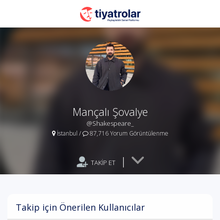
Mançalı Şovalye
@Shakespeare_
İstanbul
/
87,716 Yorum Görüntülenme
|
TAKİP ET
Takip için Önerilen Kullanıcılar