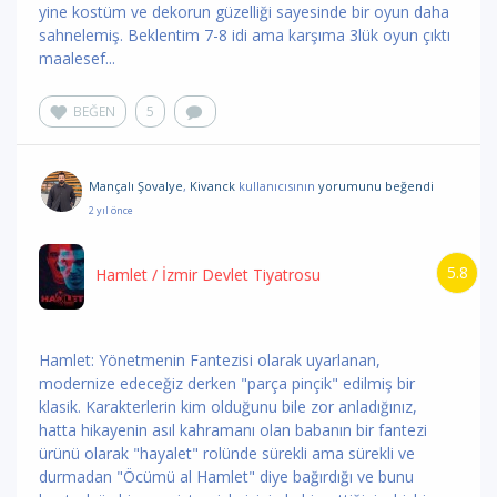
yine kostüm ve dekorun güzelliği sayesinde bir oyun daha
sahnelemiş. Beklentim 7-8 idi ama karşıma 3lük oyun çıktı
maalesef...
BEĞEN
5
Mançalı Şovalye
,
Kivanck
kullanıcısının
yorumunu
beğendi
2 yıl önce
5.8
Hamlet
/ İzmir Devlet Tiyatrosu
Hamlet: Yönetmenin Fantezisi olarak uyarlanan,
modernize edeceğiz derken "parça pinçik" edilmiş bir
klasik. Karakterlerin kim olduğunu bile zor anladığınız,
hatta hikayenin asıl kahramanı olan babanın bir fantezi
ürünü olarak "hayalet" rolünde sürekli ama sürekli ve
durmadan "Öcümü al Hamlet" diye bağırdığı ve bunu