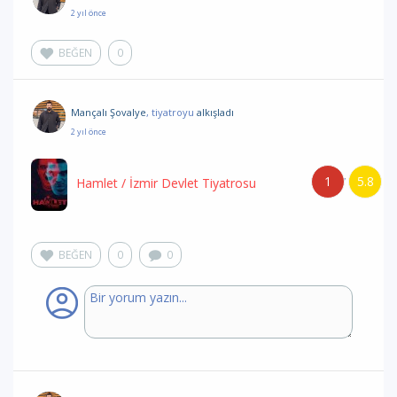
2 yıl önce
BEĞEN
0
Mançalı Şovalye
, tiyatroyu
alkışladı
2 yıl önce
1
5.8
/
Hamlet
/ İzmir Devlet Tiyatrosu
BEĞEN
0
0