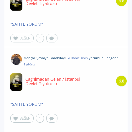
6.8
Devlet Tiyatrosu
"SAHTE YORUM"
BEĞEN
1
Mançalı Şovalye
,
karahitayli
kullanıcısının
yorumunu
beğendi
3 yıl önce
Çağrılmadan Gelen
/ İstanbul
6.8
Devlet Tiyatrosu
"SAHTE YORUM"
BEĞEN
1