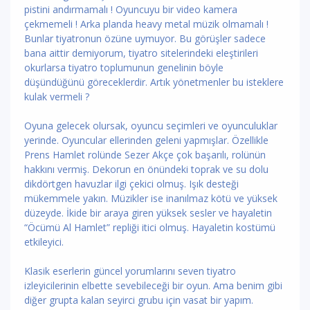
pistini andırmamalı ! Oyuncuyu bir video kamera
çekmemeli ! Arka planda heavy metal müzik olmamalı !
Bunlar tiyatronun özüne uymuyor. Bu görüşler sadece
bana aittir demiyorum, tiyatro sitelerindeki eleştirileri
okurlarsa tiyatro toplumunun genelinin böyle
düşündüğünü göreceklerdir. Artık yönetmenler bu isteklere
kulak vermeli ?
Oyuna gelecek olursak, oyuncu seçimleri ve oyunculuklar
yerinde. Oyuncular ellerinden geleni yapmışlar. Özellikle
Prens Hamlet rolünde Sezer Akçe çok başarılı, rolünün
hakkını vermiş. Dekorun en önündeki toprak ve su dolu
dikdörtgen havuzlar ilgi çekici olmuş. Işık desteği
mükemmele yakın. Müzikler ise inanılmaz kötü ve yüksek
düzeyde. İkide bir araya giren yüksek sesler ve hayaletin
“Öcümü Al Hamlet” repliği itici olmuş. Hayaletin kostümü
etkileyici.
Klasik eserlerin güncel yorumlarını seven tiyatro
izleyicilerinin elbette sevebileceği bir oyun. Ama benim gibi
diğer grupta kalan seyirci grubu için vasat bir yapım.