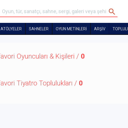
ATÖLYELER
SAHNELER
OYUN METİNLERİ
ARŞİV
TOPLUL
avori Oyuncuları & Kişileri /
0
avori Tiyatro Toplulukları /
0