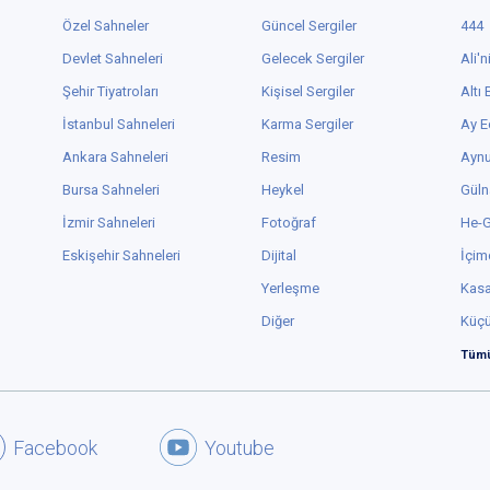
Özel Sahneler
Güncel Sergiler
444
Devlet Sahneleri
Gelecek Sergiler
Ali'n
Şehir Tiyatroları
Kişisel Sergiler
Altı
İstanbul Sahneleri
Karma Sergiler
Ay E
Ankara Sahneleri
Resim
Aynu
Bursa Sahneleri
Heykel
Güln
İzmir Sahneleri
Fotoğraf
He-
Eskişehir Sahneleri
Dijital
İçim
Yerleşme
Kas
Diğer
Küç
Tümü
Facebook
Youtube