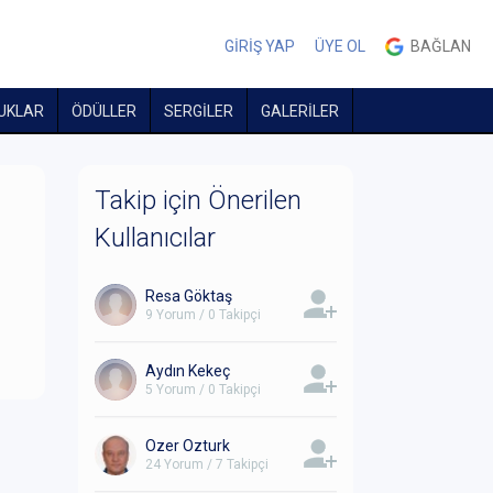
GİRİŞ YAP
ÜYE OL
BAĞLAN
UKLAR
ÖDÜLLER
SERGİLER
GALERİLER
Takip için Önerilen
Kullanıcılar
Resa Göktaş
9 Yorum / 0 Takipçi
Aydın Kekeç
5 Yorum / 0 Takipçi
Ozer Ozturk
24 Yorum / 7 Takipçi