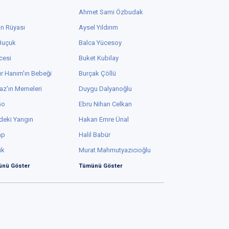
Ahmet Sami Özbudak
in Rüyası
Aysel Yıldırım
 Buçuk
Balca Yücesoy
cesi
Buket Kubilay
r Hanım'ın Bebeği
Burçak Çöllü
az'ın Memeleri
Duygu Dalyanoğlu
Go
Ebru Nihan Celkan
deki Yangın
Hakan Emre Ünal
ap
Halil Babür
ük
Murat Mahmutyazıcıoğlu
nü Göster
Tümünü Göster