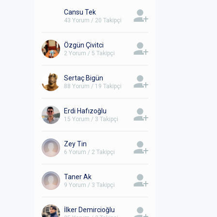
Cansu Tek
43 Yorum / 20 Takipçi
Özgün Çivitci
2 Yorum / 5 Takipçi
Sertaç Bigün
88 Yorum / 19 Takipçi
Erdi Hafızoğlu
15 Yorum / 3 Takipçi
Zey Tin
6 Yorum / 2 Takipçi
Taner Ak
9 Yorum / 3 Takipçi
İlker Demircioğlu