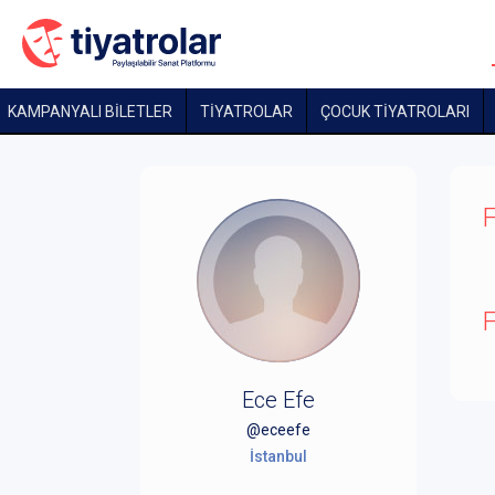
KAMPANYALI BİLETLER
TİYATROLAR
ÇOCUK TIYATROLARI
F
F
Ece Efe
@eceefe
İstanbul