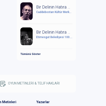
Bir Delinin Hatıra Defteri
Caddebostan Kültür Merkezi
Bir Delinin Hatıra Defteri
Etimesgut Belediyesi 100. Yıl Cumhuriyet Kültür Sanat Merkezi
Tümünü Göster
OYUN METİNLERİ & TELİF HAKLARI
n Metinleri
Yazarlar