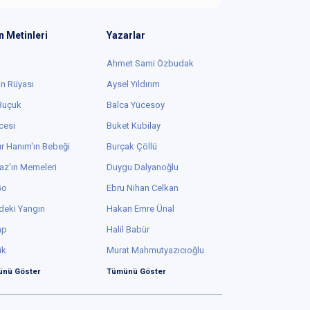
n Metinleri
Yazarlar
Ahmet Sami Özbudak
in Rüyası
Aysel Yıldırım
 Buçuk
Balca Yücesoy
cesi
Buket Kubilay
r Hanım'ın Bebeği
Burçak Çöllü
az'ın Memeleri
Duygu Dalyanoğlu
Go
Ebru Nihan Celkan
deki Yangın
Hakan Emre Ünal
ap
Halil Babür
ük
Murat Mahmutyazıcıoğlu
nü Göster
Tümünü Göster