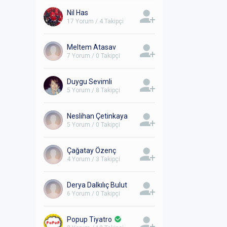
Nil Has
17 Yorum / 4 Takipçi
Meltem Atasav
7 Yorum / 0 Takipçi
Duygu Sevimli
5 Yorum / 8 Takipçi
Neslihan Çetinkaya
5 Yorum / 0 Takipçi
Çağatay Özenç
4 Yorum / 3 Takipçi
Derya Dalkılıç Bulut
6 Yorum / 0 Takipçi
Popup Tiyatro