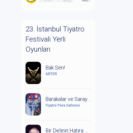
2 Yorum / 12 Takipçi
23. İstanbul Tiyatro
Festivali Yerli
Oyunları
Bak Sen!
ARTER
Barakalar ve Saraylar (Leonce ile Lena Üzerine Bir Çalışma)
Tiyatro Pera Sahnesi
Bir Delinin Hatıra Defteri