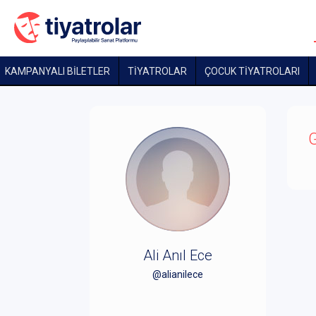
KAMPANYALI BİLETLER
TİYATROLAR
ÇOCUK TIYATROLARI
G
Ali Anıl Ece
@alianilece