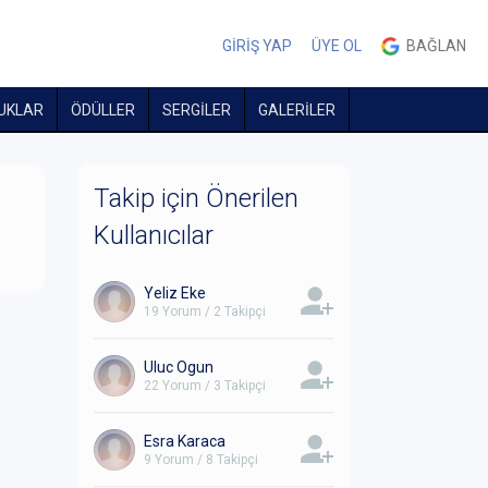
GİRİŞ YAP
ÜYE OL
BAĞLAN
UKLAR
ÖDÜLLER
SERGİLER
GALERİLER
Takip için Önerilen
Kullanıcılar
Yeliz Eke
19 Yorum / 2 Takipçi
Uluc Ogun
22 Yorum / 3 Takipçi
Esra Karaca
9 Yorum / 8 Takipçi