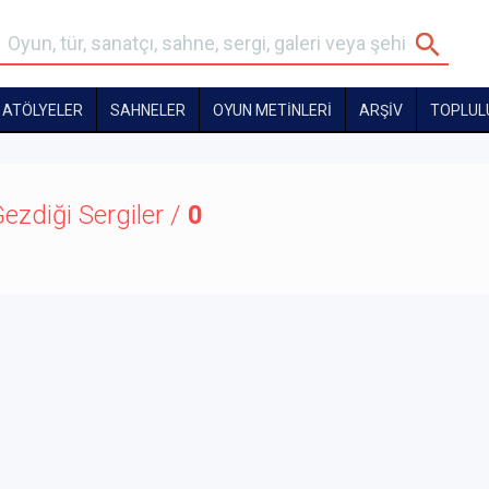
ATÖLYELER
SAHNELER
OYUN METİNLERİ
ARŞİV
TOPLUL
ezdiği Sergiler /
0