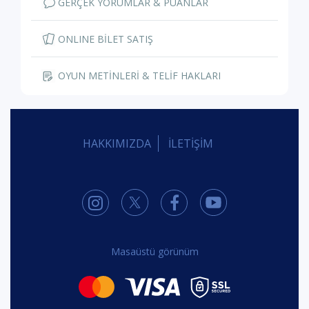
BEĞEN
0
Ahmet Gedemenli
, tiyatro
izledi
1 yıl önce
Sevgili Arsız Ölüm - Dirmit
/ Tiyatro
9.4
Hemhâl
BEĞEN
0
0
Ahmet Gedemenli
, tiyatroyu
alkışladı
1 yıl önce