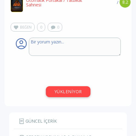
Otomatik Portakal
/ Tatbikat
8.2
/
Sahnesi
BEĞEN
0
0
Ahmet Gedemenli
,
oyun hakkında yorum
yaptı
1 yıl önce
Sevgili Arsız Ölüm - Dirmit
/ Tiyatro
8
9.4
/
Hemhâl
Gayet keyifli bir oyundu. Sade bir dekor, müthiş
performans. Övüldüğü kadar varmış. Beğendim.