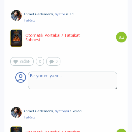
Ahmet Gedemenli
, tiyatro
izledi
1 yıl önce
Otomatik Portakal
/ Tatbikat
8.2
Sahnesi
BEĞEN
0
0
Ahmet Gedemenli
, tiyatroyu
alkışladı
1 yıl önce