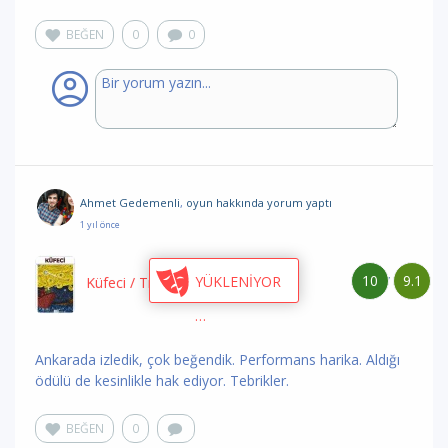
BEĞEN
0
0
Ahmet Gedemenli
,
oyun hakkında yorum
yaptı
1 yıl önce
10
9.1
/
Küfeci
/ Trak Tiyatro
Ankarada izledik, çok beğendik. Performans harika. Aldığı
ödülü de kesinlikle hak ediyor. Tebrikler.
BEĞEN
0