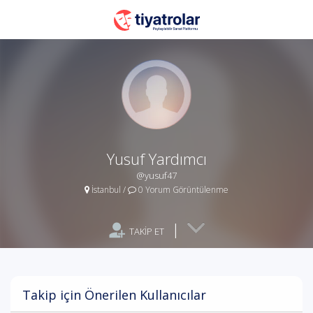
Yusuf Yardımcı
@yusuf47
İstanbul
/
0 Yorum Görüntülenme
|
TAKİP ET
Takip için Önerilen Kullanıcılar