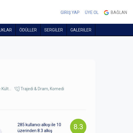
GİRİŞ YAP
ÜYE OL
BAĞLAN
UKLAR
ÖDÜLLER
SERGİLER
GALERİLER
Kült...
Trajedi & Dram
,
Komedi
285
kullanıcı alkışı ile 10
8.3
üzerinden
8.3
alkış