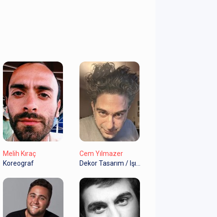
Melih Kıraç
Cem Yılmazer
Koreograf
Dekor Tasarım / Işık Tasarımı