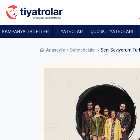
KAMPANYALI BİLETLER
TİYATROLAR
ÇOCUK TIYATROLARI
Anasayfa
Sahnedekiler
Seni Seviyorum Tür