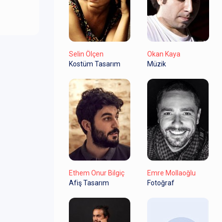
Selin Ölçen
Okan Kaya
Kostüm Tasarım
Müzik
Ethem Onur Bilgiç
Emre Mollaoğlu
Afiş Tasarım
Fotoğraf