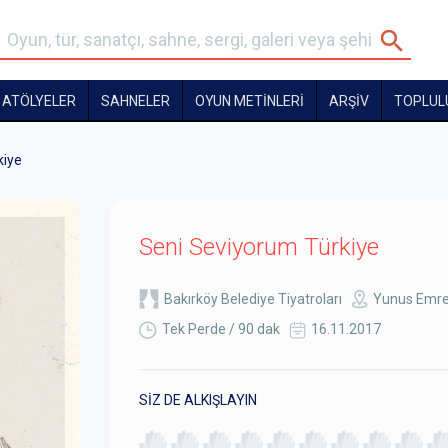
ATÖLYELER
SAHNELER
OYUN METİNLERİ
ARŞİV
TOPLUL
kiye
Seni Seviyorum Türkiye
Bakırköy Belediye Tiyatroları
Yunus Emre 
Tek Perde / 90 dak
16.11.2017
SİZ DE ALKIŞLAYIN