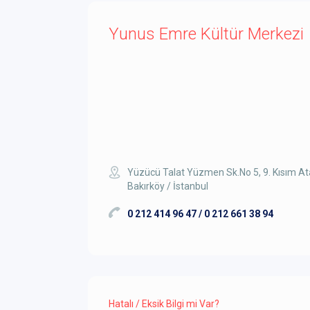
Yunus Emre Kültür Merkezi
Yüzücü Talat Yüzmen Sk.No 5, 9. Kısım At
Bakırköy / İstanbul
0 212 414 96 47 / 0 212 661 38 94
Hatalı / Eksik Bilgi mi Var?