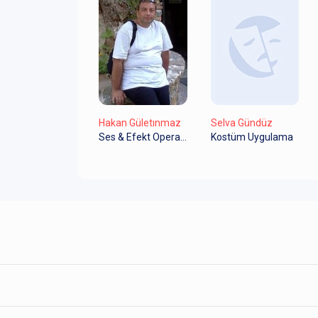
Hakan Gületınmaz
Selva Gündüz
Ses & Efekt Operatörü
Kostüm Uygulama