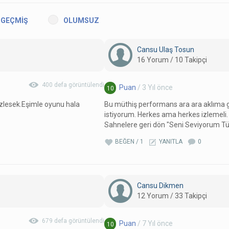
GEÇMİŞ
OLUMSUZ
Cansu Ulaş Tosun
16 Yorum / 10 Takipçi
400 defa görüntülendi
Puan
/ 3 Yıl önce
10
zlesek.Eşimle oyunu hala
Bu müthiş performans ara ara aklıma ge
istiyorum. Herkes ama herkes izlemeli.
Sahnelere geri dön "Seni Seviyorum Tür
BEĞEN / 1
YANITLA
0
Cansu Dikmen
12 Yorum / 33 Takipçi
679 defa görüntülendi
Puan
/ 7 Yıl önce
10