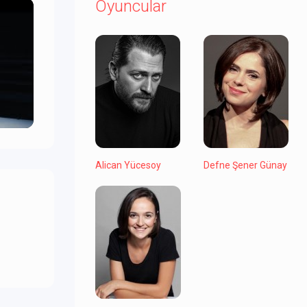
Oyuncular
Alican Yücesoy
Defne Şener Günay