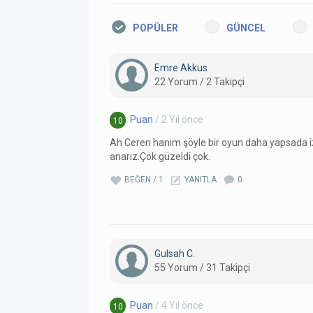
POPÜLER
GÜNCEL
Emre Akkus
22 Yorum / 2 Takipçi
Puan
/ 2 Yıl önce
10
Ah Ceren hanım şöyle bir oyun daha yapsada i
anarız.Çok güzeldi çok.
BEĞEN / 1
YANITLA
0
Gulsah C.
55 Yorum / 31 Takipçi
Puan
/ 4 Yıl önce
10