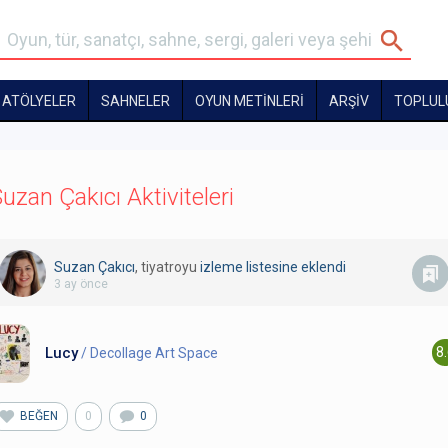
ATÖLYELER
SAHNELER
OYUN METİNLERİ
ARŞİV
TOPLUL
uzan Çakıcı Aktiviteleri
Suzan Çakıcı
, tiyatroyu
izleme listesine eklendi
3 ay önce
Lucy
8
/ Decollage Art Space
BEĞEN
0
0