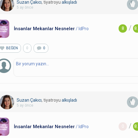
Suzan Çakıcı
, tiyatroyu
alkışladı
5 ay önce
/
İnsanlar Mekanlar Nesneler
8
8
/ IdPro
BEĞEN
0
0
Suzan Çakıcı
, tiyatroyu
alkışladı
5 ay önce
/
İnsanlar Mekanlar Nesneler
0
8
/ IdPro