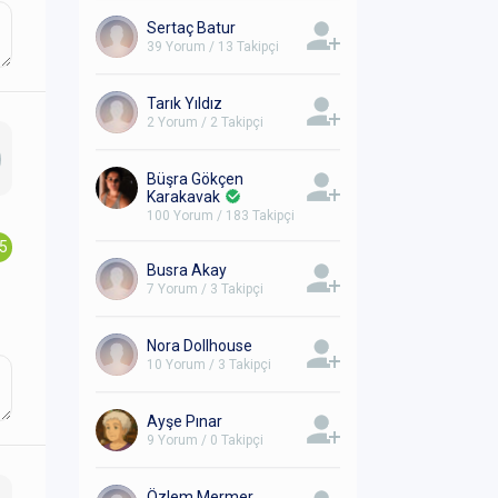
Sertaç Batur
39 Yorum / 13 Takipçi
Tarık Yıldız
2 Yorum / 2 Takipçi
Büşra Gökçen
Karakavak
100 Yorum / 183 Takipçi
.5
Busra Akay
7 Yorum / 3 Takipçi
Nora Dollhouse
10 Yorum / 3 Takipçi
Ayşe Pınar
9 Yorum / 0 Takipçi
Özlem Mermer