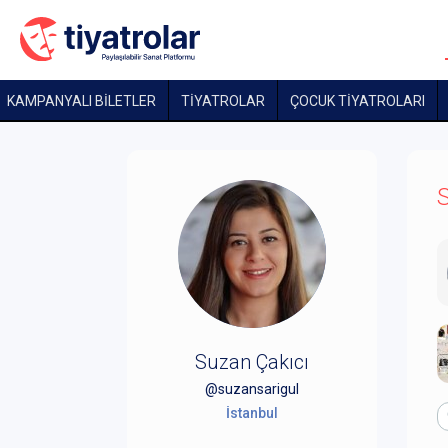
KAMPANYALI BİLETLER
TİYATROLAR
ÇOCUK TIYATROLARI
S
Suzan Çakıcı
@suzansarigul
İstanbul