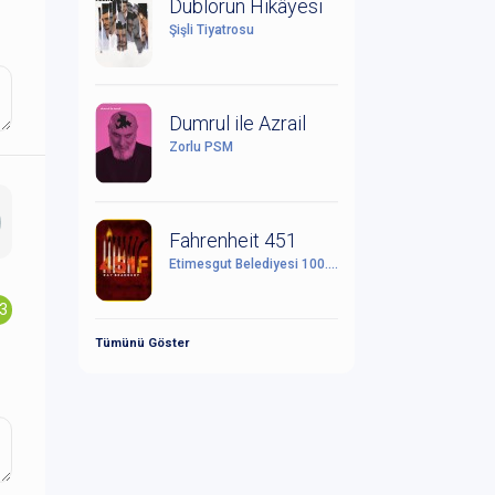
Dublörün Hikâyesi
Şişli Tiyatrosu
Dumrul ile Azrail
Zorlu PSM
Fahrenheit 451
Etimesgut Belediyesi 100. Yıl Cumhuriyet Kültür Sanat Merkezi
.3
Tümünü Göster