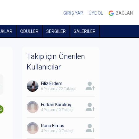
GİRİŞ YAP
ÜYE OL
BAĞLAN
UKLAR
ÖDÜLLER
SERGİLER
GALERİLER
Takip için Önerilen
Kullanıcılar
Filiz Erdem
6 Yorum / 22 Takipçi
Furkan Karakuş
.6
4 Yorum / 0 Takipçi
Rana Elmas
4 Yorum / 0 Takipçi