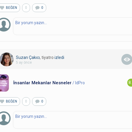
BEĞEN
0
0
Suzan Çakıcı
, tiyatro
izledi
5 ay önce
İnsanlar Mekanlar Nesneler
8
/ IdPro
BEĞEN
0
0