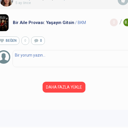
5 ay önce
/
Bir Aile Provası: Yaşayın Gitsin
0
8
/ BKM
BEĞEN
0
0
DAHA FAZLA YÜKLE