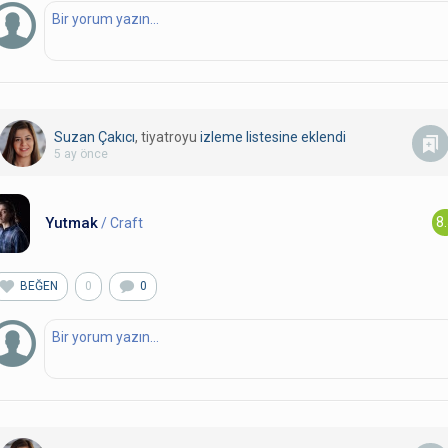
Suzan Çakıcı
, tiyatroyu
izleme listesine eklendi
5 ay önce
Yutmak
8
/ Craft
BEĞEN
0
0