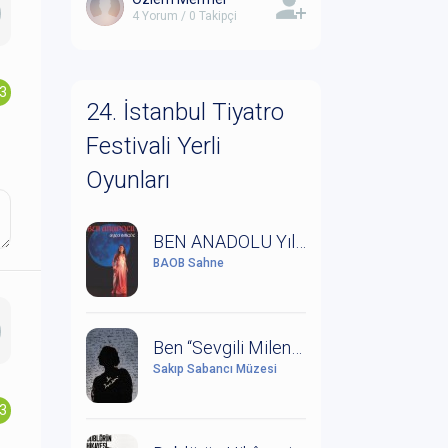
4 Yorum / 0 Takipçi
.3
24. İstanbul Tiyatro
Festivali Yerli
Oyunları
BEN ANADOLU Yıldız Kenter'in Anısına Saygıyla
BAOB Sahne
Ben “Sevgili Milena” (Kafka ve Milena Mektuplaşmaları)
Sakıp Sabancı Müzesi
.3