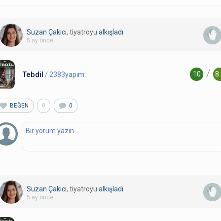
Suzan Çakıcı
, tiyatroyu
alkışladı
5 ay önce
/
Tebdil
10
8
/ 2383yapım
BEĞEN
0
0
Suzan Çakıcı
, tiyatroyu
alkışladı
5 ay önce