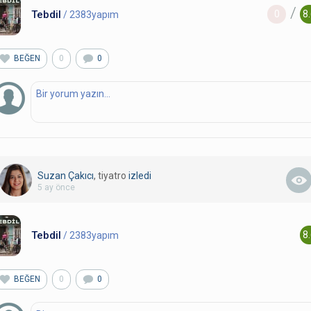
/
Tebdil
0
8
/ 2383yapım
BEĞEN
0
0
Suzan Çakıcı
, tiyatro
izledi
5 ay önce
Tebdil
8
/ 2383yapım
BEĞEN
0
0