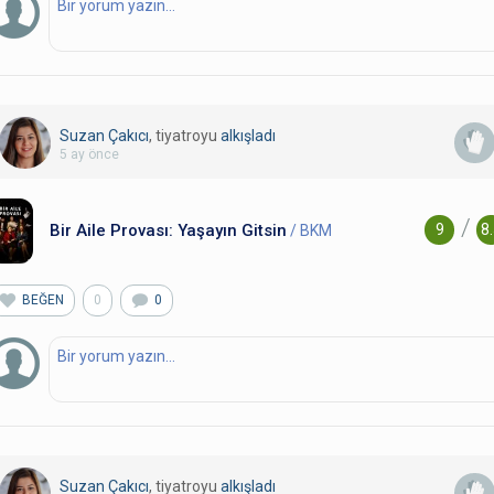
Suzan Çakıcı
, tiyatroyu
alkışladı
5 ay önce
/
Bir Aile Provası: Yaşayın Gitsin
9
8
/ BKM
BEĞEN
0
0
Suzan Çakıcı
, tiyatroyu
alkışladı