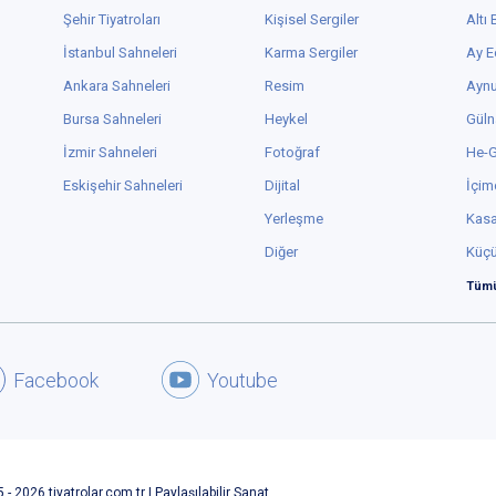
Şehir Tiyatroları
Kişisel Sergiler
Altı
İstanbul Sahneleri
Karma Sergiler
Ay E
Ankara Sahneleri
Resim
Aynu
Bursa Sahneleri
Heykel
Güln
İzmir Sahneleri
Fotoğraf
He-
Eskişehir Sahneleri
Dijital
İçim
Yerleşme
Kas
Diğer
Küç
Tümü
Facebook
Youtube
 - 2026 tiyatrolar.com.tr | Paylaşılabilir Sanat