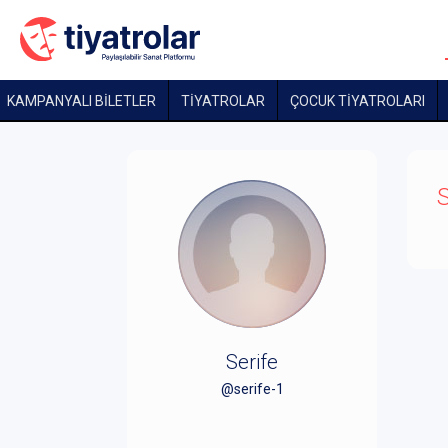
KAMPANYALI BİLETLER
TİYATROLAR
ÇOCUK TIYATROLARI
S
Serife
@serife-1