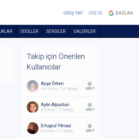
GİRİŞ YAP
ÜYE OL
BAĞLAN
UKLAR
ÖDÜLLER
SERGİLER
GALERİLER
Takip için Önerilen
Kullanıcılar
Ayşe Örken
34 Yorum / 14 Takipçi
Aylin Alpustun
8 Yorum / 2 Takipçi
Ertugrul Yılmaz
6 Yorum / 0 Takipçi