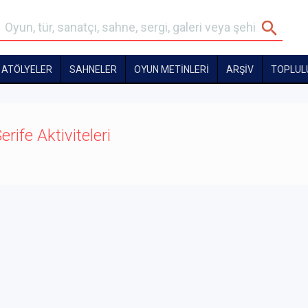
ATÖLYELER
SAHNELER
OYUN METİNLERİ
ARŞİV
TOPLUL
erife Aktiviteleri