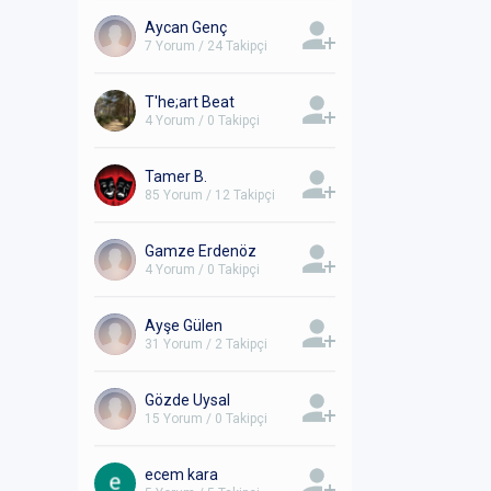
Aycan Genç
7 Yorum / 24 Takipçi
T'he;art Beat
4 Yorum / 0 Takipçi
Tamer B.
85 Yorum / 12 Takipçi
Gamze Erdenöz
4 Yorum / 0 Takipçi
Ayşe Gülen
31 Yorum / 2 Takipçi
Gözde Uysal
15 Yorum / 0 Takipçi
ecem kara