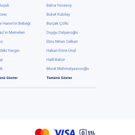
 Buçuk
Balca Yücesoy
cesi
Buket Kubilay
r Hanım'ın Bebeği
Burçak Çöllü
az'ın Memeleri
Duygu Dalyanoğlu
Go
Ebru Nihan Celkan
deki Yangın
Hakan Emre Ünal
ap
Halil Babür
ük
Murat Mahmutyazıcıoğlu
nü Göster
Tümünü Göster