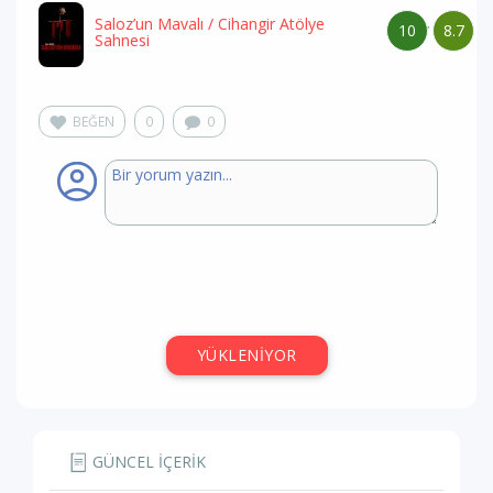
Saloz’un Mavalı
/ Cihangir Atölye
10
8.7
/
Sahnesi
BEĞEN
0
0
YÜKLENİYOR
GÜNCEL İÇERİK