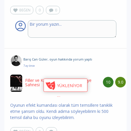
BEĞEN
0
0
Barış Can Güler
,
oyun hakkında yorum
yaptı
7 ay önce
Filler ve Karıncalar
/ Cihangir Atölye
10
9.0
/
Sahnesi
YÜKLENİYOR
Oyunun efekt kumandası olarak tüm temsillere tanıklık
etme şansım oldu. Kendi adıma söyleyebilirim ki 500
temsil daha bu oyunu izleyebilirim.