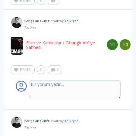
BEĞEN
0
Barış Can Güler
, tiyatroyu
alkışladı
7 ay önce
Filler ve Karıncalar
/ Cihangir Atölye
10
9.0
/
Sahnesi
BEĞEN
0
0
Barış Can Güler
, tiyatroyu
alkışladı
7 ay önce