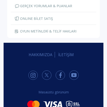
GERÇEK YORUMLAR & PUANLAR
ONLINE BİLET SATIŞ
OYUN METİNLERİ & TELİF HAKLARI
HAKKIMIZDA
İLETİŞİM
Masaüstü görünüm