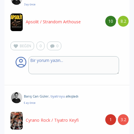
3 ay önce
10
8.2
/
Apsolit
/ Strandom Arthouse
BEĞEN
0
0
Barış Can Güler
, tiyatroyu
alkışladı
6 ay önce
1
3.2
/
Cyrano Rock
/ Tiyatro Keyfi