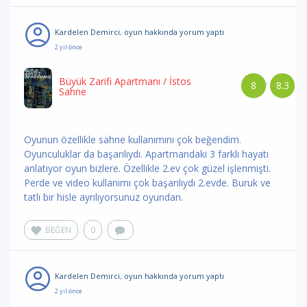
Kardelen Demirci
,
oyun hakkında yorum
yaptı
2 yıl önce
Büyük Zarifi Apartmanı
/ İstos
8
8.3
/
Sahne
Oyunun özellikle sahne kullanımını çok beğendim.
Oyunculuklar da başarılıydı. Apartmandaki 3 farklı hayatı
anlatıyor oyun bizlere. Özellikle 2.ev çok güzel işlenmişti.
Perde ve video kullanımı çok başarılıydı 2.evde. Buruk ve
tatlı bir hisle ayrılıyorsunuz oyundan.
BEĞEN
0
Kardelen Demirci
,
oyun hakkında yorum
yaptı
2 yıl önce