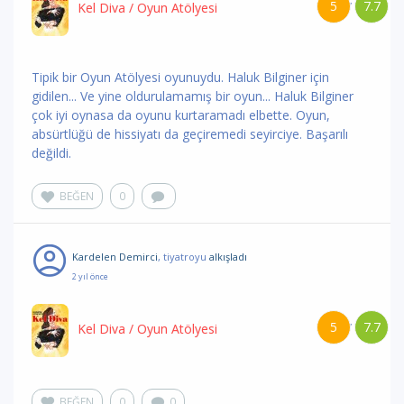
5
7.7
/
Kel Diva
/ Oyun Atölyesi
Tipik bir Oyun Atölyesi oyunuydu. Haluk Bilginer için
gidilen... Ve yine oldurulamamış bir oyun... Haluk Bilginer
çok iyi oynasa da oyunu kurtaramadı elbette. Oyun,
absürtlüğü de hissiyatı da geçiremedi seyirciye. Başarılı
değildi.
BEĞEN
0
Kardelen Demirci
, tiyatroyu
alkışladı
2 yıl önce
5
7.7
/
Kel Diva
/ Oyun Atölyesi
BEĞEN
0
0