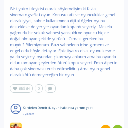
Bir tiyatro izleyicisi olarak söylemeliyim ki fazla
sinematografikti oyun. Konusu tatlı ve oyunculuklar genel
olarak iyiydi, sahne kullanımında dijital öğeler oyunu
desteklese de yer yer oyundan kopardı seyirciyi. Mesela
yağmurlu bir sokak sahnesi yansıtıldı ve oyuncu hiç de
doğal olmayan şekilde yürüdü... Olması gereken bu
muydu? Bilemiyorum. Bazı sahnelerin içine girmemize
engel oldu böyle detaylar. Epik tiyatro olsa, oyunu kesme
ya da seyirciyi oyundan çıkarmayı anlarım ama bu oyunda
oldurulamayan şeylerden ötürü koptu seyirci. Emin Alper'in
daha çok sineması tercih edilmelidir :) Ama oyun genel
olarak kötü demeyeceğim bir oyun.
BEĞEN
0
Kardelen Demirci
,
oyun hakkında yorum
yaptı
2 yıl önce