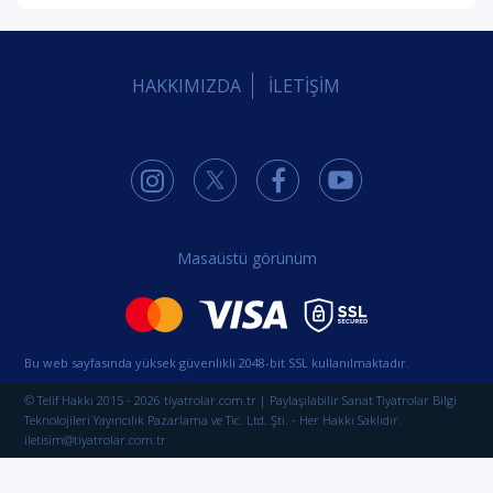
HAKKIMIZDA
İLETİŞİM
Masaüstü görünüm
Bu web sayfasında yüksek güvenlikli 2048-bit SSL kullanılmaktadır.
© Telif Hakkı 2015 - 2026 tiyatrolar.com.tr | Paylaşılabilir Sanat Tiyatrolar Bilgi
Teknolojileri Yayıncılık Pazarlama ve Tic. Ltd. Şti. - Her Hakkı Saklıdır.
iletisim@tiyatrolar.com.tr