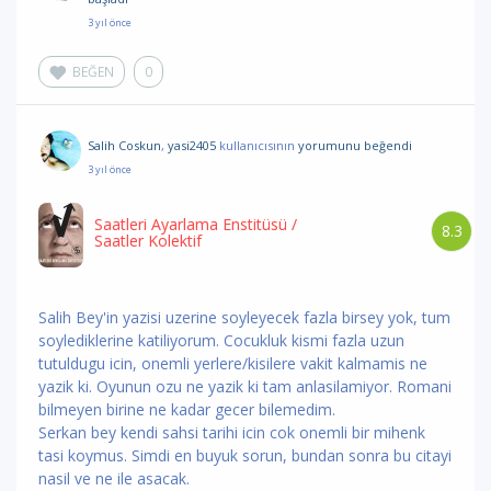
3 yıl önce
BEĞEN
0
Salih Coskun
,
yasi2405
kullanıcısının
yorumunu
beğendi
3 yıl önce
Saatleri Ayarlama Enstitüsü
/
8.3
Saatler Kolektif
Salih Bey'in yazisi uzerine soyleyecek fazla birsey yok, tum
soylediklerine katiliyorum. Cocukluk kismi fazla uzun
tutuldugu icin, onemli yerlere/kisilere vakit kalmamis ne
yazik ki. Oyunun ozu ne yazik ki tam anlasilamiyor. Romani
bilmeyen birine ne kadar gecer bilemedim.
Serkan bey kendi sahsi tarihi icin cok onemli bir mihenk
tasi koymus. Simdi en buyuk sorun, bundan sonra bu citayi
nasil ve ne ile asacak.