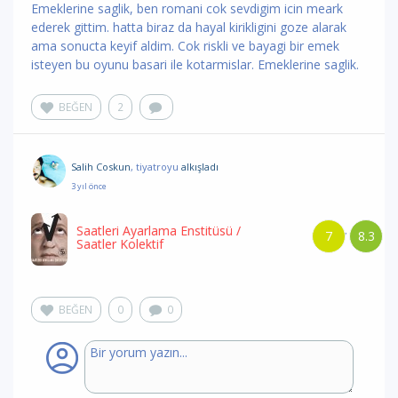
Emeklerine saglik, ben romani cok sevdigim icin meark
ederek gittim. hatta biraz da hayal kirikligini goze alarak
ama sonucta keyif aldim. Cok riskli ve bayagi bir emek
isteyen bu oyunu basari ile kotarmislar. Emeklerine saglik.
BEĞEN
2
Salih Coskun
, tiyatroyu
alkışladı
3 yıl önce
Saatleri Ayarlama Enstitüsü
/
7
8.3
/
Saatler Kolektif
BEĞEN
0
0