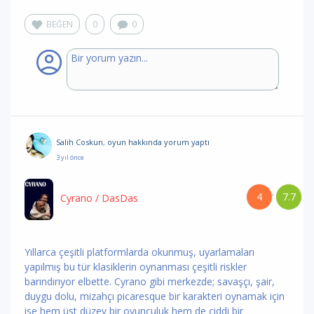
BEĞEN
0
0
Salih Coskun
,
oyun hakkında yorum
yaptı
3 yıl önce
4
7.7
/
Cyrano
/ DasDas
Yıllarca çeşitli platformlarda okunmuş, uyarlamaları
yapılmış bu tür klasiklerin oynanması çeşitli riskler
barındırıyor elbette. Cyrano gibi merkezde; savaşçı, şair,
duygu dolu, mizahçı picaresque bir karakteri oynamak için
ise hem üst düzey bir oyunculuk hem de ciddi bir