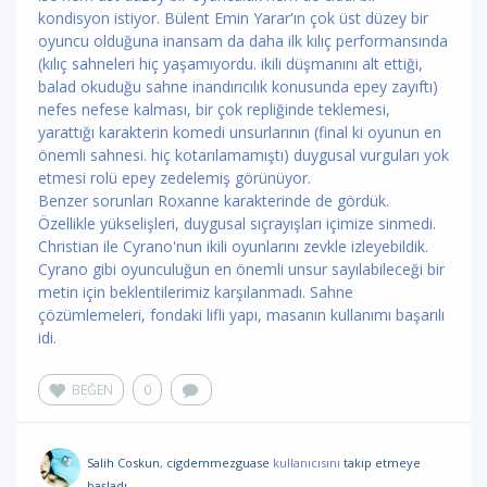
kondisyon istiyor. Bülent Emin Yarar'ın çok üst düzey bir
oyuncu olduğuna inansam da daha ilk kılıç performansında
(kılıç sahneleri hiç yaşamıyordu. ikili düşmanını alt ettiği,
balad okuduğu sahne inandırıcılık konusunda epey zayıftı)
nefes nefese kalması, bir çok repliğinde teklemesi,
yarattığı karakterin komedi unsurlarının (final ki oyunun en
önemli sahnesi. hiç kotarılamamıştı) duygusal vurguları yok
etmesi rolü epey zedelemiş görünüyor.
Benzer sorunları Roxanne karakterinde de gördük.
Özellikle yükselişleri, duygusal sıçrayışları içimize sinmedi.
Christian ile Cyrano'nun ikili oyunlarını zevkle izleyebildik.
Cyrano gibi oyunculuğun en önemli unsur sayılabileceği bir
metin için beklentilerimiz karşılanmadı. Sahne
çözümlemeleri, fondaki lifli yapı, masanın kullanımı başarılı
idi.
BEĞEN
0
Salih Coskun
,
cigdemmezguase
kullanıcısını
takip etmeye
başladı