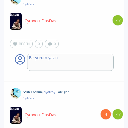
3 yıl önce
7.7
Cyrano
/ DasDas
BEĞEN
0
0
Salih Coskun
, tiyatroyu
alkışladı
3 yıl önce
4
7.7
/
Cyrano
/ DasDas