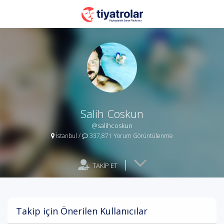
Salih Coskun
@salihcoskun
İstanbul
/
337,871 Yorum Görüntülenme
|
TAKİP ET
Takip için Önerilen Kullanıcılar