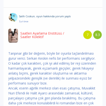
Salih Coskun
,
oyun hakkında yorum
yaptı
3 yıl önce
Saatleri Ayarlama Enstitüsü
/
7
8.3
/
Saatler Kolektif
Tanpınar gibi bir değerin, böyle bir oyunla taçlandırılması
gurur verici. Serkan Keskin nefis bir performans sergiliyor.
O kadar çok karakteri, çok iyi akıl edilmiş bir reji üzerinden
harmanlayarak, gerek eşzamanlı geçişler, gerek hikayeyi
anlatış biçimi, gerek karakter oluşturma ve aktarma
yelpazesindeki genişlik (ve derinlik) ile sunması eşsiz bir
performans sunuyor bize.
Ancak; eserin ağırlık merkezi olan esas çatışma, Muvakkit
Nuri Efendi ile Halit Ayarcı arasındaki zamansal, kültürel,
parçalayıcı çatışma çok geri planda bırakılmış. Bu çatışma
daha çok merkeze konulabilirdi ki romandan bize en çok