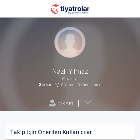
Nazlı Yılmaz
@nazliys
Ankara
/
0 Yorum Görüntülenme
|
TAKİP ET
Takip için Önerilen Kullanıcılar