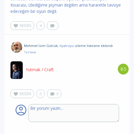
Kısacası, izlediğime pişman değilim ama hararetle tavsiye
edeceğim bir oyun değil.
BEĞEN
4
Mehmet İzim Gülcük
, tiyatroyu
izleme listesine eklendi
7 yıl önce
8.5
Yutmak
/ Craft
BEĞEN
0
0