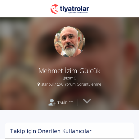
Mehmet İzim Gülcük
@izimG
İstanbul
/
0 Yorum Görüntülenme
|
TAKİP ET
Takip için Önerilen Kullanıcılar