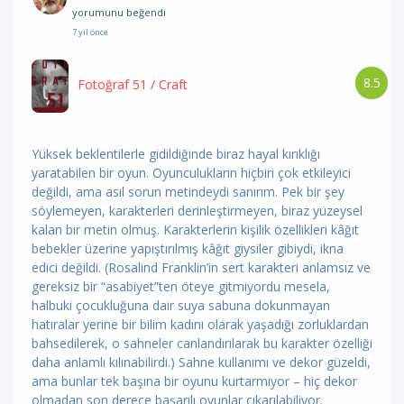
yorumunu
beğendi
7 yıl önce
8.5
Fotoğraf 51
/ Craft
Yüksek beklentilerle gidildiğinde biraz hayal kırıklığı
yaratabilen bir oyun. Oyunculukların hiçbiri çok etkileyici
değildi, ama asıl sorun metindeydi sanırım. Pek bir şey
söylemeyen, karakterleri derinleştirmeyen, biraz yüzeysel
kalan bir metin olmuş. Karakterlerin kişilik özellikleri kâğıt
bebekler üzerine yapıştırılmış kâğıt giysiler gibiydi, ikna
edici değildi. (Rosalind Franklin’in sert karakteri anlamsız ve
gereksiz bir “asabiyet”ten öteye gitmiyordu mesela,
halbuki çocukluğuna dair suya sabuna dokunmayan
hatıralar yerine bir bilim kadını olarak yaşadığı zorluklardan
bahsedilerek, o sahneler canlandırılarak bu karakter özelliği
daha anlamlı kılınabilirdi.) Sahne kullanımı ve dekor güzeldi,
ama bunlar tek başına bir oyunu kurtarmıyor – hiç dekor
olmadan son derece başarılı oyunlar çıkarılabiliyor.