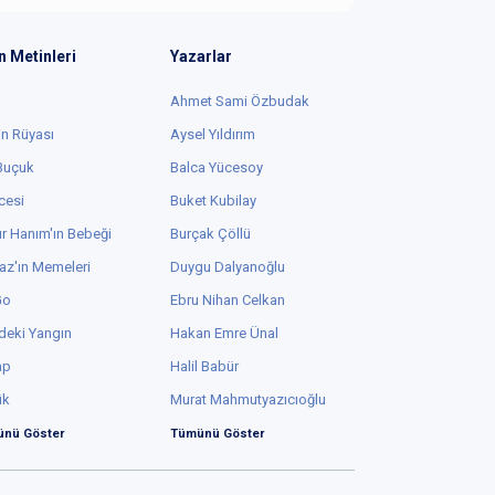
n Metinleri
Yazarlar
Ahmet Sami Özbudak
in Rüyası
Aysel Yıldırım
 Buçuk
Balca Yücesoy
cesi
Buket Kubilay
r Hanım'ın Bebeği
Burçak Çöllü
az'ın Memeleri
Duygu Dalyanoğlu
Go
Ebru Nihan Celkan
deki Yangın
Hakan Emre Ünal
ap
Halil Babür
ük
Murat Mahmutyazıcıoğlu
nü Göster
Tümünü Göster