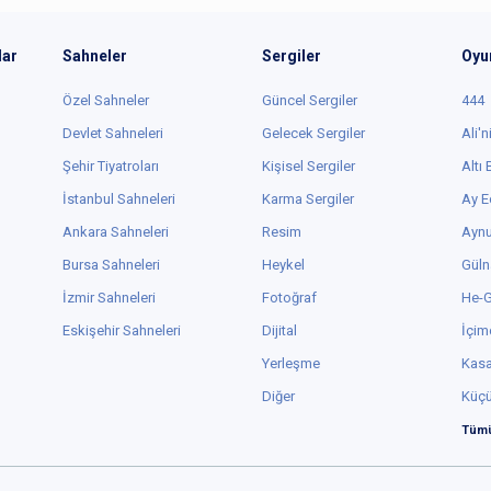
lar
Sahneler
Sergiler
Oyu
Özel Sahneler
Güncel Sergiler
444
Devlet Sahneleri
Gelecek Sergiler
Ali'n
Şehir Tiyatroları
Kişisel Sergiler
Altı
İstanbul Sahneleri
Karma Sergiler
Ay E
Ankara Sahneleri
Resim
Aynu
Bursa Sahneleri
Heykel
Güln
İzmir Sahneleri
Fotoğraf
He-
Eskişehir Sahneleri
Dijital
İçim
Yerleşme
Kas
Diğer
Küç
Tümü