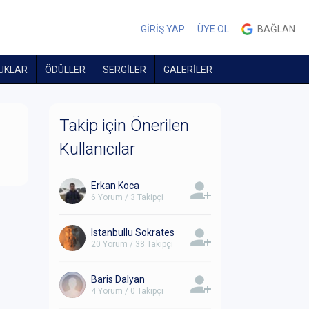
GİRİŞ YAP
ÜYE OL
BAĞLAN
UKLAR
ÖDÜLLER
SERGİLER
GALERİLER
Takip için Önerilen
Kullanıcılar
Erkan Koca
6 Yorum / 3 Takipçi
Istanbullu Sokrates
20 Yorum / 38 Takipçi
Baris Dalyan
4 Yorum / 0 Takipçi