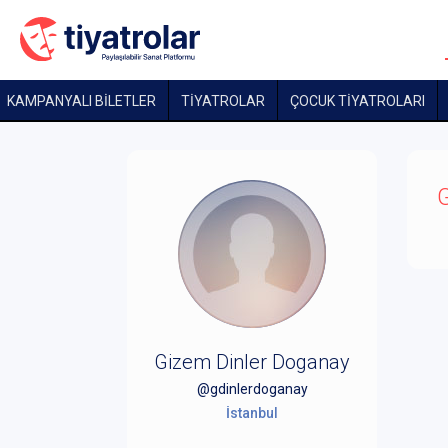
KAMPANYALI BİLETLER
TİYATROLAR
ÇOCUK TIYATROLARI
G
Gizem Dinler Doganay
@gdinlerdoganay
İstanbul