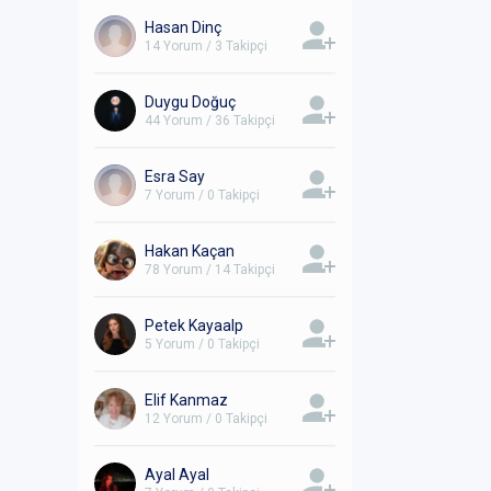
Hasan Dinç
14 Yorum / 3 Takipçi
Duygu Doğuç
44 Yorum / 36 Takipçi
Esra Say
7 Yorum / 0 Takipçi
Hakan Kaçan
78 Yorum / 14 Takipçi
Petek Kayaalp
5 Yorum / 0 Takipçi
Elif Kanmaz
12 Yorum / 0 Takipçi
Ayal Ayal