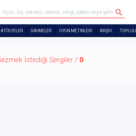
ATÖLYELER
SAHNELER
OYUN METİNLERİ
ARŞİV
TOPLUL
ezmek İstediği Sergiler /
0