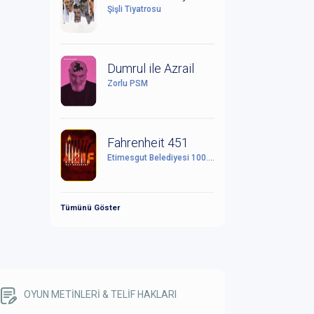
Şişli Tiyatrosu
Dumrul ile Azrail
Zorlu PSM
Fahrenheit 451
Etimesgut Belediyesi 100. Yıl Cumhuriyet Kültür Sanat Merkezi
Tümünü Göster
OYUN METİNLERİ & TELİF HAKLARI