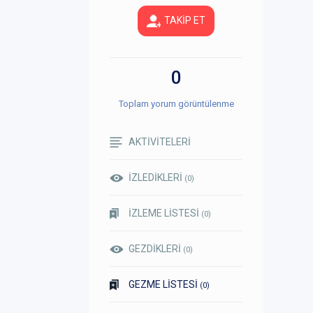
TAKİP ET
0
Toplam yorum görüntülenme
AKTİVİTELERİ
İZLEDİKLERİ
(0)
İZLEME LİSTESİ
(0)
GEZDİKLERİ
(0)
GEZME LİSTESİ
(0)