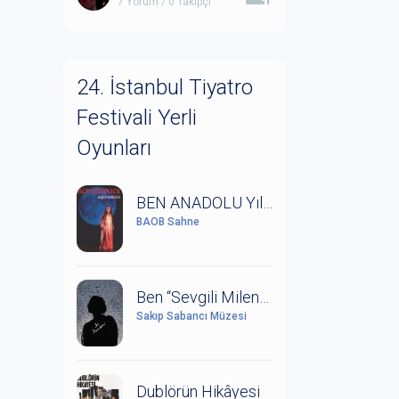
7 Yorum / 0 Takipçi
24. İstanbul Tiyatro
Festivali Yerli
Oyunları
BEN ANADOLU Yıldız Kenter'in Anısına Saygıyla
BAOB Sahne
Ben “Sevgili Milena” (Kafka ve Milena Mektuplaşmaları)
Sakıp Sabancı Müzesi
Dublörün Hikâyesi