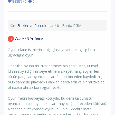
BEĞEN / 0
0
Etekler ve Pantolonlar
/ 01 Burda PGM
Puan
/ 3 Yıl önce
3
Oyuncuların isimlerinin ağırlığına güvenerek gidip hüsrana
uğradığım oyun.
Öncelikle oyuna müzikal demeye bin şahit ister, Nurseli
İdiz'in söylediği kimseye etmem şikayet hariç söylenilen
bütün parçalar oyuncular tarafından önceden kaydedilmiş
olup sahnede playback'i yapılan parçalardı ve bir müzikalde
olmazsa olmaz koreografi yoktu.
Oyun metni basbayağı kötüydü, bu denli kalburüstü
oyuncuların bile oyunu kurtaramayacağı dereceden kötüydü.
Neticede evet komedi oyunu bu, bir ''Brecht'' metni
beklentisinde izlemedim ama siz anlayın işte... Her şeye