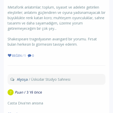
Metaforik anlatımlar; toplum, siyaset ve adelete getirilen
eleştiriler; anlatımı güçlendiren ve oyuna yadsınamayacak bir
büyüklükte renk katan koro; muhteşem oyunculuklar, sahne
tasarımı ve daha sayamadığım, üzerine yorum
getiremeyeceğim bir çok şey...
Shakespeare tragedyasının avangard bir yorumu. Fırsat
bulan herkesin bi görmesini tavsiye ederim.
BEĞEN / 1
0
Alyoşa
/ Üsküdar Stüdyo Sahnesi
Puan
/ 3 Yıl önce
7
Casta Diva'nın anısına