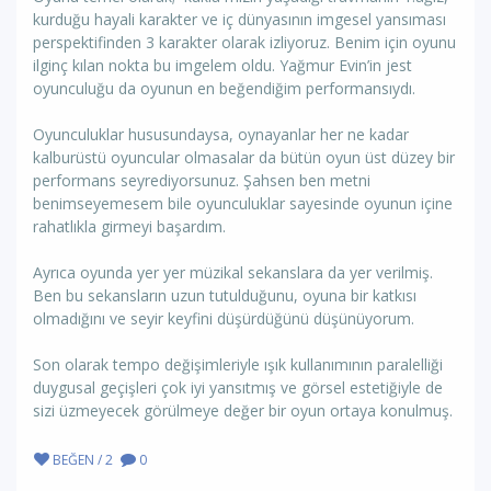
kurduğu hayali karakter ve iç dünyasının imgesel yansıması
perspektifinden 3 karakter olarak izliyoruz. Benim için oyunu
ilginç kılan nokta bu imgelem oldu. Yağmur Evin’in jest
oyunculuğu da oyunun en beğendiğim performansıydı.
Oyunculuklar hususundaysa, oynayanlar her ne kadar
kalburüstü oyuncular olmasalar da bütün oyun üst düzey bir
performans seyrediyorsunuz. Şahsen ben metni
benimseyemesem bile oyunculuklar sayesinde oyunun içine
rahatlıkla girmeyi başardım.
Ayrıca oyunda yer yer müzikal sekanslara da yer verilmiş.
Ben bu sekansların uzun tutulduğunu, oyuna bir katkısı
olmadığını ve seyir keyfini düşürdüğünü düşünüyorum.
Son olarak tempo değişimleriyle ışık kullanımının paralelliği
duygusal geçişleri çok iyi yansıtmış ve görsel estetiğiyle de
sizi üzmeyecek görülmeye değer bir oyun ortaya konulmuş.
BEĞEN / 2
0