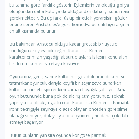
bu tanıma göre farklılık gösterir. Eylemlerin ya olduğu gibi ya
olduğundan daha kötü ya da olduğundan daha iyi sunulması
gerekmektedir. Bu üç farklı üslup bir etik hiyerarşisini gözler
önüne serer. Aristoteles’e göre komedya bu etik hiyerarşinin
en alt kısmında bulunur.
Bu bakımdan Aristocu olduğu kadar grotesk bir tiyatro
sunduğunu söyleyebileceğim Karanlıkta Komedi,
karakterlerimizin yaşadığı absürt olaylar silsilesini konu alan
bir durum komedisi ortaya koyuyor.
Oyunumuz; geniş sahne kullanımı, göz dolduran dekoru ve
tatminkar oyunculuklarıyla keyifli bir seyir zevki sunarken
kullanılan cinsel espiriler kimi zaman bayağılaşabiliyor. Ama
oyun bütününde buna pek de aldırış etmiyorsunuz. Teknik
yapısıyla da oldukça güçlü olan Karanlıkta Komedi “dramatik
ironi” tekniğiyle seyirciye olacak olayları önceden görebilme
olanağı sunuyor, dolayısıyla onu oyunun içine daha çok dahil
etmeyi başarıyor.
Bütün bunların yanısıra oyunda kör göze parmak