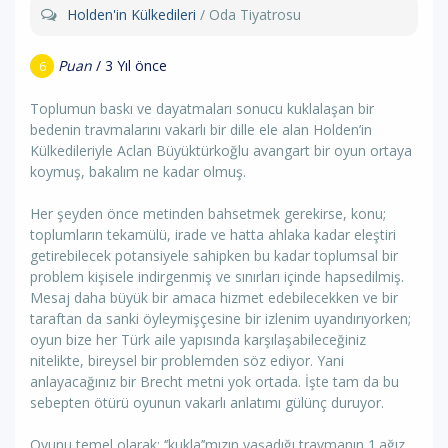
Holden'in Külkedileri
/ Oda Tiyatrosu
Puan
/ 3 Yıl önce
6
Toplumun baskı ve dayatmaları sonucu kuklalaşan bir
bedenin travmalarını vakarlı bir dille ele alan Holden’in
Külkedileriyle Aclan Büyüktürkoğlu avangart bir oyun ortaya
koymuş, bakalım ne kadar olmuş.
Her şeyden önce metinden bahsetmek gerekirse, konu;
toplumların tekamülü, irade ve hatta ahlaka kadar eleştiri
getirebilecek potansiyele sahipken bu kadar toplumsal bir
problem kişisele indirgenmiş ve sınırları içinde hapsedilmiş.
Mesaj daha büyük bir amaca hizmet edebilecekken ve bir
taraftan da sanki öyleymişçesine bir izlenim uyandırıyorken;
oyun bize her Türk aile yapısında karşılaşabileceğiniz
nitelikte, bireysel bir problemden söz ediyor. Yani
anlayacağınız bir Brecht metni yok ortada. İşte tam da bu
sebepten ötürü oyunun vakarlı anlatımı gülünç duruyor.
Oyunu temel olarak; ‘’kukla’’mızın yaşadığı travmanın 1.ağız,