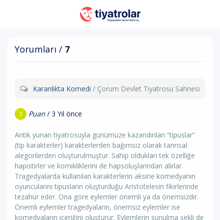
Yorumları /
7
Karanlıkta Komedi
/ Çorum Devlet Tiyatrosu Sahnesi
Puan
/ 3 Yıl önce
7
Antik yunan tiyatrosuyla günümüze kazandırılan “tipuslar”
(tip karakterler) karakterlerden bağımsız olarak tanrısal
alegorilerden oluşturulmuştur. Sahip oldukları tek özelliğe
hapistirler ve komikliklerini de hapsoluşlarından alırlar.
Tragedyalarda kullanılan karakterlerin aksine komedyanın
oyuncularını tipusların oluşturduğu Aristotelesin fikirlerinde
tezahür eder. Ona göre eylemler önemli ya da önemsizdir.
Önemli eylemler tragedyaların, önemsiz eylemler ise
komedyaların içeriğini oluşturur. Eylemlerin sunulma şekli de