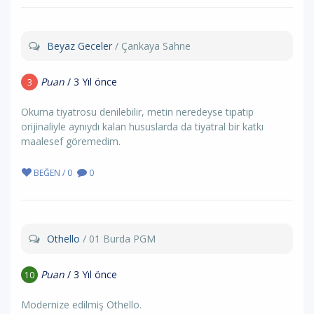
Beyaz Geceler
/ Çankaya Sahne
Puan
/ 3 Yıl önce
3
Okuma tiyatrosu denilebilir, metin neredeyse tıpatıp
orijinaliyle aynıydı kalan hususlarda da tiyatral bir katkı
maalesef göremedim.
BEĞEN / 0
0
Othello
/ 01 Burda PGM
Puan
/ 3 Yıl önce
10
Modernize edilmiş Othello.