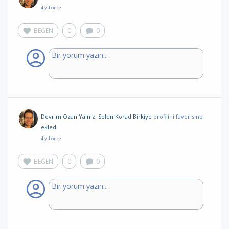
4 yıl önce
BEĞEN
0
0
Devrim Ozan Yalnız
,
Selen Korad Birkiye
profilini favorisine
ekledi
4 yıl önce
BEĞEN
0
0