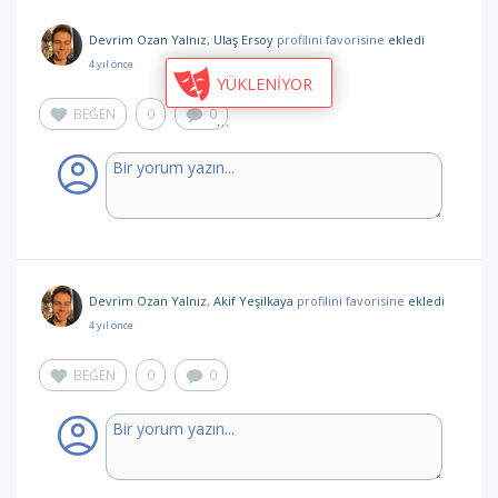
Devrim Ozan Yalnız
,
Ulaş Ersoy
profilini favorisine
ekledi
4 yıl önce
YÜKLENİYOR
BEĞEN
0
0
Devrim Ozan Yalnız
,
Akif Yeşilkaya
profilini favorisine
ekledi
4 yıl önce
BEĞEN
0
0