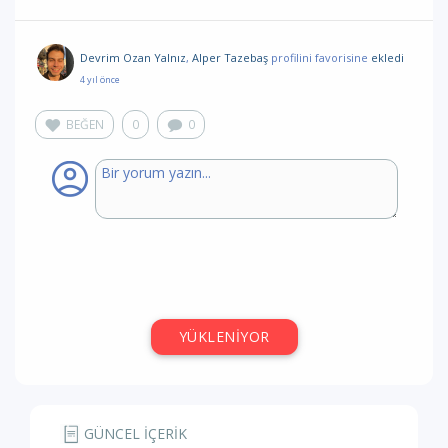
Devrim Ozan Yalnız
,
Alper Tazebaş
profilini favorisine
ekledi
4 yıl önce
BEĞEN
0
0
YÜKLENİYOR
GÜNCEL İÇERİK