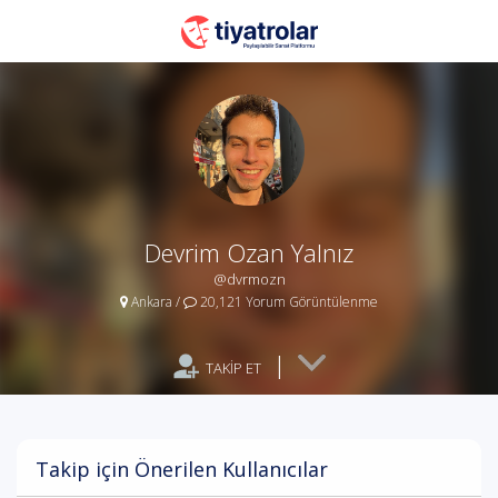
Devrim Ozan Yalnız
@dvrmozn
Ankara
/
20,121 Yorum Görüntülenme
|
TAKİP ET
Takip için Önerilen Kullanıcılar