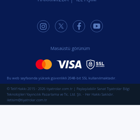
Masaüstü görünüm
Bu web sayfasında yüksek güvenlikli 2048-bit SSL kullanılmaktadır.
© Telif Hakkı 2015 - 2026 tiyatrolar.com.tr | Paylaşılabilir Sanat Tiyatrolar Bilgi
Teknolojileri Yayıncılık Pazarlama ve Tic. Ltd. Şti. - Her Hakkı Saklıdır.
iletisim@tiyatrolar.com.tr