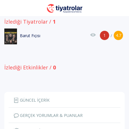
İzlediği Tiyatrolar /
1
1
4.7
Barut Fıçısı
/
İzlediği Etkinlikler /
0
GÜNCEL İÇERİK
GERÇEK YORUMLAR & PUANLAR