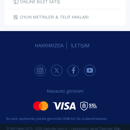
ONLINE BİLET SATIŞ
OYUN METİNLERİ & TELİF HAKLARI
HAKKIMIZDA
İLETİŞİM
Masaüstü görünüm
Bu web sayfasında yüksek güvenlikli 2048-bit SSL kullanılmaktadır.
© Telif Hakkı 2015 - 2026 tiyatrolar.com.tr | Paylaşılabilir Sanat Tiyatrolar Bilgi