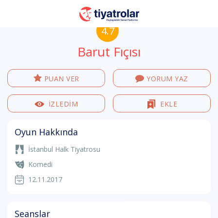
4.7
Barut Fıçısı
PUAN VER
YORUM YAZ
İZLEDİM
EKLE
Oyun Hakkında
İstanbul Halk Tiyatrosu
Komedi
12.11.2017
Seanslar