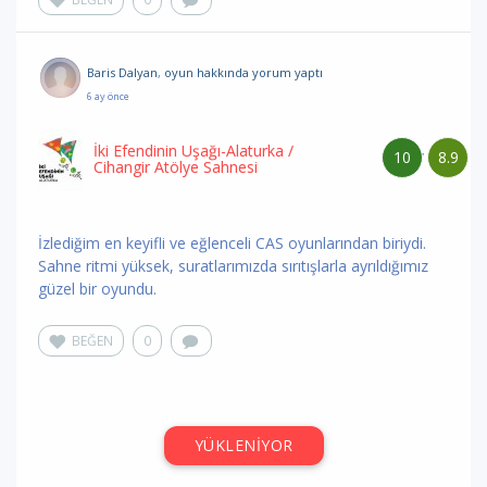
Baris Dalyan
,
oyun hakkında yorum
yaptı
6 ay önce
İki Efendinin Uşağı-Alaturka
/
10
8.9
/
Cihangir Atölye Sahnesi
İzlediğim en keyifli ve eğlenceli CAS oyunlarından biriydi.
Sahne ritmi yüksek, suratlarımızda sırıtışlarla ayrıldığımız
güzel bir oyundu.
BEĞEN
0
YÜKLENİYOR