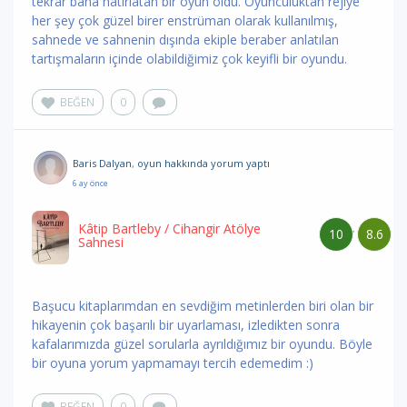
tekrar bana hatırlatan bir oyun oldu. Oyunculuktan rejiye
her şey çok güzel birer enstrüman olarak kullanılmış,
sahnede ve sahnenin dışında ekiple beraber anlatılan
tartışmaların içinde olabildiğimiz çok keyifli bir oyundu.
BEĞEN
0
Baris Dalyan
,
oyun hakkında yorum
yaptı
6 ay önce
Kâtip Bartleby
/ Cihangir Atölye
10
8.6
/
Sahnesi
Başucu kitaplarımdan en sevdiğim metinlerden biri olan bir
hikayenin çok başarılı bir uyarlaması, izledikten sonra
kafalarımızda güzel sorularla ayrıldığımız bir oyundu. Böyle
bir oyuna yorum yapmamayı tercih edemedim :)
BEĞEN
0