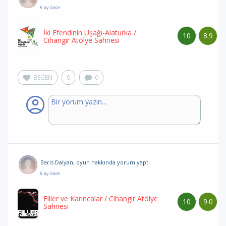
6 ay önce
İki Efendinin Uşağı-Alaturka
/
10
8.9
/
Cihangir Atölye Sahnesi
BEĞEN
0
0
Baris Dalyan
,
oyun hakkında yorum
yaptı
6 ay önce
Filler ve Karıncalar
/ Cihangir Atölye
10
9.0
/
Sahnesi