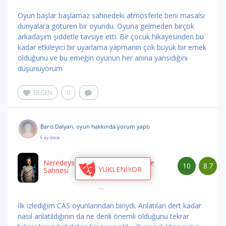
Oyun başlar başlamaz sahnedeki atmosferle beni masalsı
dünyalara götüren bir oyundu. Oyuna gelmeden birçok
arkadaşım şiddetle tavsiye etti. Bir çocuk hikayesinden bu
kadar etkileyici bir uyarlama yapmanın çok büyük bir emek
olduğunu ve bu emeğin oyunun her anına yansıdığını
düşünüyorum
BEĞEN
0
Baris Dalyan
,
oyun hakkında yorum
yaptı
6 ay önce
Neredeyse Eşittir
/ Cihangir Atölye
10
8.7
/
YÜKLENİYOR
Sahnesi
İlk izlediğim CAS oyunlarından biriydi. Anlatılan dert kadar
nasıl anlatıldığının da ne denli önemli olduğunu tekrar