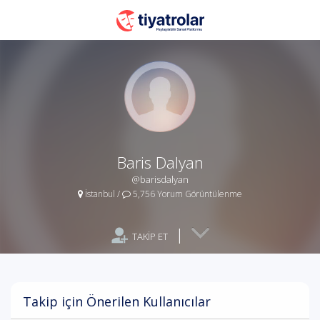
Baris Dalyan
@barisdalyan
İstanbul
/
5,756 Yorum Görüntülenme
|
TAKİP ET
Takip için Önerilen Kullanıcılar