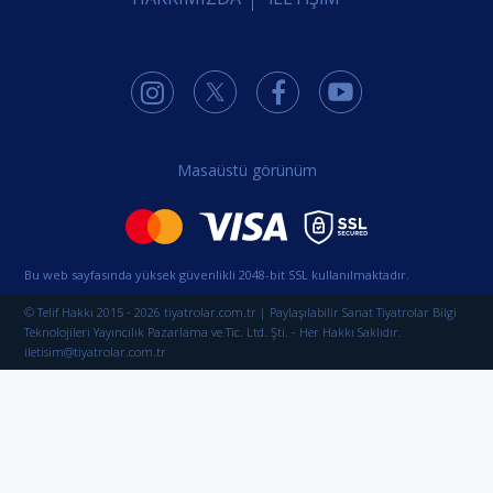
Masaüstü görünüm
Bu web sayfasında yüksek güvenlikli 2048-bit SSL kullanılmaktadır.
© Telif Hakkı 2015 - 2026 tiyatrolar.com.tr | Paylaşılabilir Sanat Tiyatrolar Bilgi
Teknolojileri Yayıncılık Pazarlama ve Tic. Ltd. Şti. - Her Hakkı Saklıdır.
iletisim@tiyatrolar.com.tr