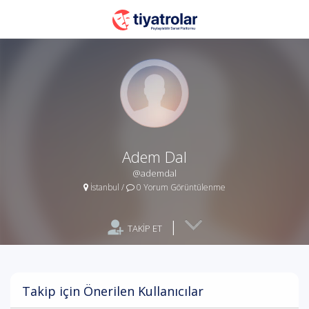
Adem Dal
@ademdal
İstanbul
/
0 Yorum Görüntülenme
|
TAKİP ET
Takip için Önerilen Kullanıcılar