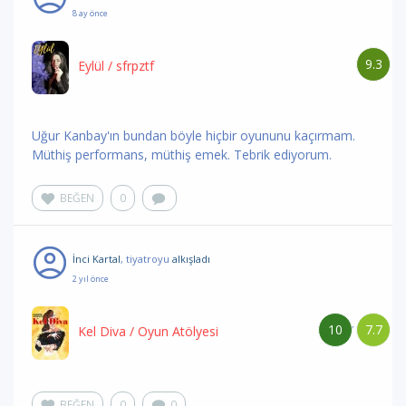
8 ay önce
9.3
Eylül
/ sfrpztf
Uğur Kanbay'ın bundan böyle hiçbir oyununu kaçırmam.
Müthiş performans, müthiş emek. Tebrik ediyorum.
BEĞEN
0
İnci Kartal
, tiyatroyu
alkışladı
2 yıl önce
10
7.7
/
Kel Diva
/ Oyun Atölyesi
BEĞEN
0
0