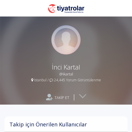
İnci Kartal
@ikartal
İstanbul
/
24,445 Yorum Görüntülenme
|
TAKİP ET
Takip için Önerilen Kullanıcılar