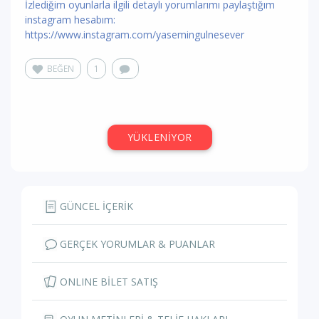
İzlediğim oyunlarla ilgili detaylı yorumlarımı paylaştığım
instagram hesabım:
https://www.instagram.com/yasemingulnesever
BEĞEN
1
İnci Kartal
,
oyun hakkında yorum
yaptı
2 yıl önce
Aşk Biter Mi?
/ Çolpan İlhan & Sadri Alışık
10
7.8
/
Tiyatrosu
Harika prodüksiyon, mükemmel oyunculuk. Insan bitsin
istemiyor.
BEĞEN
0
İnci Kartal
, tiyatroyu
alkışladı