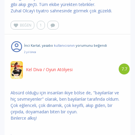
gibi akıp geçti. Tüm ekibe yürekten tebrikler.
Zuhal Olcay’ı tiyatro sahnesinde görmek çok güzeldi.
BEĞEN
1
İnci Kartal
,
yasabo
kullanıcısının
yorumunu
beğendi
2 yıl önce
7.7
Kel Diva
/ Oyun Atölyesi
Absürd olduğu için insanları ikiye bölse de, "bayılanlar ve
hiç sevmeyenler" olarak, ben bayılanlar tarafında oldum.
Çok eğlenceli, çok dinamik, çok keyifli, akıp giden, bir
çırpıda, doyamadan biten bir oyun.
Binlerce alkış!