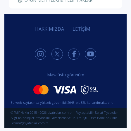
2 yıl önce
Aşk Biter Mi?
/ Çolpan İlhan & Sadri Alışık
10
7.8
/
Tiyatrosu
BEĞEN
0
0
İnci Kartal
, tiyatro
izledi
2 yıl önce
Aşk Biter Mi?
/ Çolpan İlhan & Sadri Alışık
7.8
Tiyatrosu