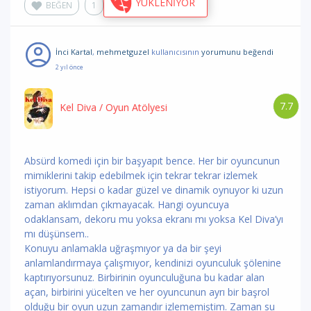
BEĞEN
1
İnci Kartal
,
mehmetguzel
kullanıcısının
yorumunu
beğendi
2 yıl önce
7.7
Kel Diva
/ Oyun Atölyesi
Absürd komedi için bir başyapıt bence. Her bir oyuncunun
mimiklerini takip edebilmek için tekrar tekrar izlemek
istiyorum. Hepsi o kadar güzel ve dinamik oynuyor ki uzun
zaman aklımdan çıkmayacak. Hangi oyuncuya
odaklansam, dekoru mu yoksa ekranı mı yoksa Kel Diva’yı
mı düşünsem..
Konuyu anlamakla uğraşmıyor ya da bir şeyi
anlamlandırmaya çalışmıyor, kendinizi oyunculuk şölenine
kaptırıyorsunuz. Birbirinin oyunculuğuna bu kadar alan
açan, birbirini yücelten ve her oyuncunun ayrı bir başrol
olduğu bir oyun uzun zamandır izlememiştim. Zaman su