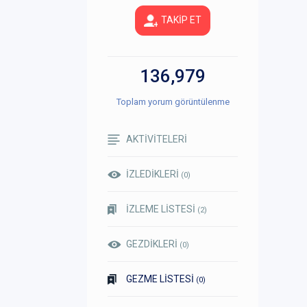
TAKİP ET
136,979
Toplam yorum görüntülenme
AKTİVİTELERİ
İZLEDİKLERİ
(0)
İZLEME LİSTESİ
(2)
GEZDİKLERİ
(0)
GEZME LİSTESİ
(0)