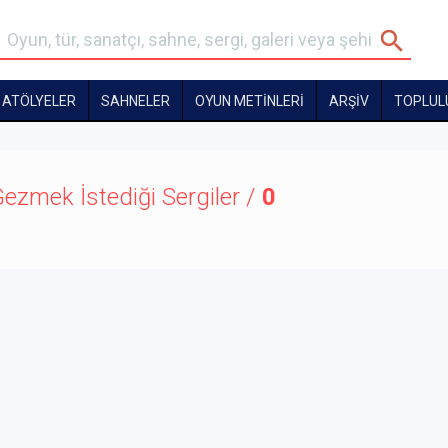
ATÖLYELER
SAHNELER
OYUN METİNLERİ
ARŞİV
TOPLUL
ezmek İstediği Sergiler /
0