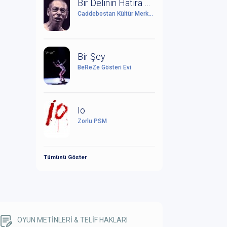
Bir Delinin Hatıra Defteri
Caddebostan Kültür Merkezi
Bir Şey
BeReZe Gösteri Evi
Io
Zorlu PSM
Tümünü Göster
OYUN METİNLERİ & TELİF HAKLARI