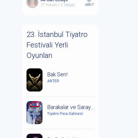
17 Yorum / 2 Takipçi
23. İstanbul Tiyatro
Festivali Yerli
Oyunları
Bak Sen!
ARTER
Barakalar ve Saraylar (Leonce ile Lena Üzerine Bir Çalışma)
Tiyatro Pera Sahnesi