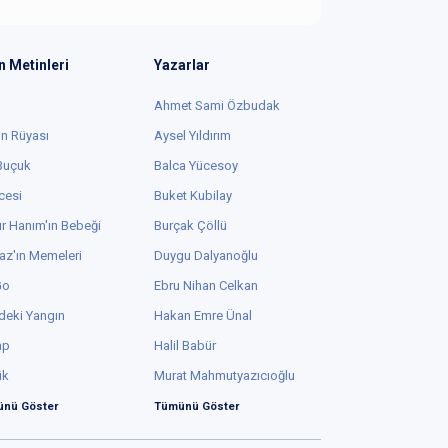
n Metinleri
Yazarlar
Ahmet Sami Özbudak
in Rüyası
Aysel Yıldırım
 Buçuk
Balca Yücesoy
cesi
Buket Kubilay
r Hanım'ın Bebeği
Burçak Çöllü
az'ın Memeleri
Duygu Dalyanoğlu
Go
Ebru Nihan Celkan
deki Yangın
Hakan Emre Ünal
ap
Halil Babür
ük
Murat Mahmutyazıcıoğlu
nü Göster
Tümünü Göster