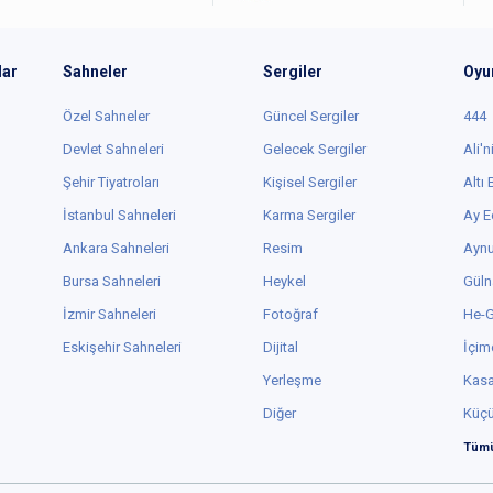
lar
Sahneler
Sergiler
Oyu
Özel Sahneler
Güncel Sergiler
444
Devlet Sahneleri
Gelecek Sergiler
Ali'n
Şehir Tiyatroları
Kişisel Sergiler
Altı
İstanbul Sahneleri
Karma Sergiler
Ay E
Ankara Sahneleri
Resim
Aynu
Bursa Sahneleri
Heykel
Güln
İzmir Sahneleri
Fotoğraf
He-
Eskişehir Sahneleri
Dijital
İçim
Yerleşme
Kas
Diğer
Küç
Tümü