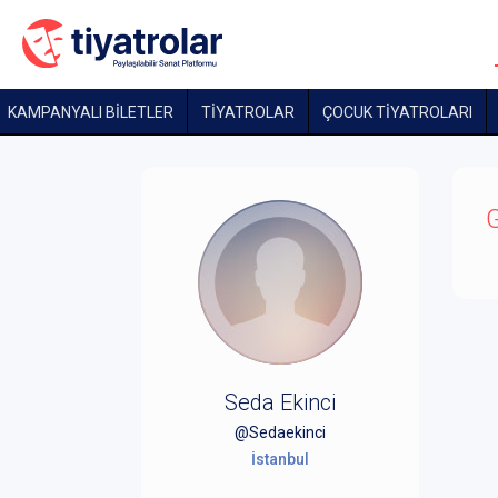
KAMPANYALI BİLETLER
TİYATROLAR
ÇOCUK TIYATROLARI
G
Seda Ekinci
@Sedaekinci
İstanbul