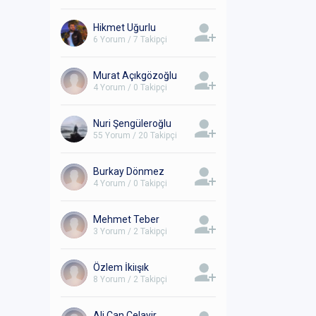
Hikmet Uğurlu
6 Yorum / 7 Takipçi
Murat Açıkgözoğlu
4 Yorum / 0 Takipçi
Nuri Şengüleroğlu
55 Yorum / 20 Takipçi
Burkay Dönmez
4 Yorum / 0 Takipçi
Mehmet Teber
3 Yorum / 2 Takipçi
Özlem İkiışık
8 Yorum / 2 Takipçi
Ali Can Celayir