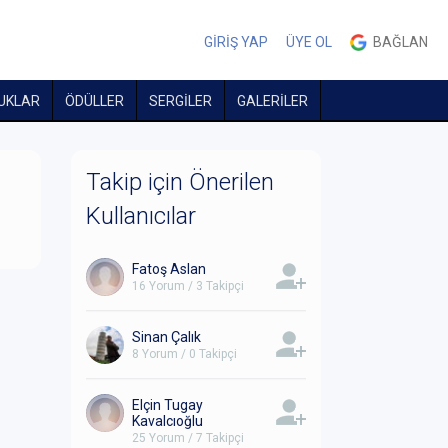
GİRİŞ YAP
ÜYE OL
BAĞLAN
UKLAR
ÖDÜLLER
SERGİLER
GALERİLER
Takip için Önerilen
Kullanıcılar
Fatoş Aslan
16 Yorum / 3 Takipçi
Sinan Çalık
8 Yorum / 0 Takipçi
Elçin Tugay
Kavalcıoğlu
25 Yorum / 7 Takipçi