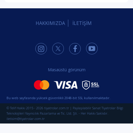
HAKKIMIZDA
İLETİŞİM
Masaüstü görünüm
Bu web sayfasında yüksek güvenlikli 2048-bit SSL kullanılmaktadır.
© Telif Hakkı 2015 - 2026 tiyatrolar.com.tr | Paylaşılabilir Sanat Tiyatrolar Bilgi
Teknolojileri Yayıncılık Pazarlama ve Tic. Ltd. Şti. - Her Hakkı Saklıdır.
iletisim@tiyatrolar.com.tr