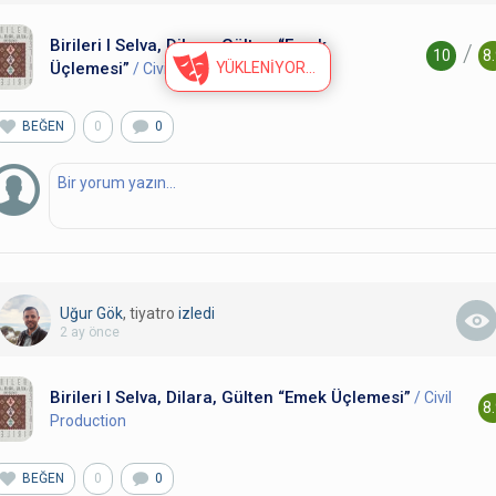
Birileri I Selva, Dilara, Gülten “Emek
/
10
8
YÜKLENİYOR
Üçlemesi”
/ Civil Production
BEĞEN
0
0
Uğur Gök
, tiyatro
izledi
2 ay önce
Birileri I Selva, Dilara, Gülten “Emek Üçlemesi”
/ Civil
8
Production
BEĞEN
0
0