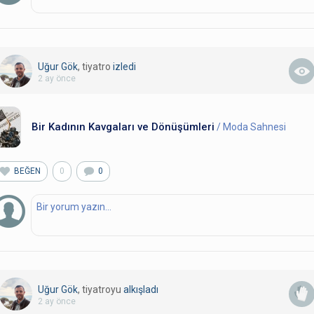
Uğur Gök
, tiyatro
izledi
2 ay önce
Bir Kadının Kavgaları ve Dönüşümleri
/ Moda Sahnesi
BEĞEN
0
0
Uğur Gök
, tiyatroyu
alkışladı
2 ay önce