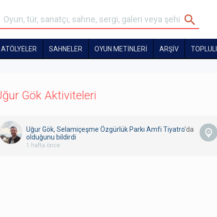
ATÖLYELER
SAHNELER
OYUN METİNLERİ
ARŞİV
TOPLUL
ğur Gök Aktiviteleri
Uğur Gök
,
Selamiçeşme Özgürlük Parkı Amfi Tiyatro
'da
olduğunu bildirdi
1 hafta önce