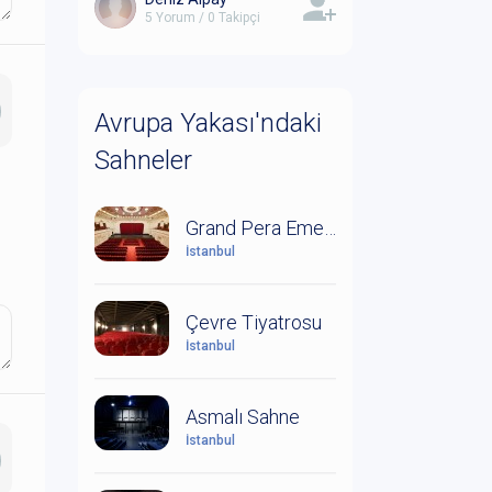
5 Yorum / 0 Takipçi
Avrupa Yakası'ndaki
Sahneler
Grand Pera Emek Sahnesi
İstanbul
Çevre Tiyatrosu
İstanbul
Asmalı Sahne
İstanbul