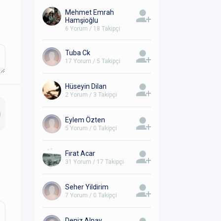
Mehmet Emrah
Hamşioğlu
6 Yorum / 18 Takipçi
Tuba Ck
17 Yorum / 5 Takipçi
Hüseyin Dilan
2 Yorum / 3 Takipçi
Eylem Özten
5 Yorum / 0 Takipçi
Fırat Acar
31 Yorum / 17 Takipçi
Seher Yildirim
7 Yorum / 0 Takipçi
Deniz Alpay