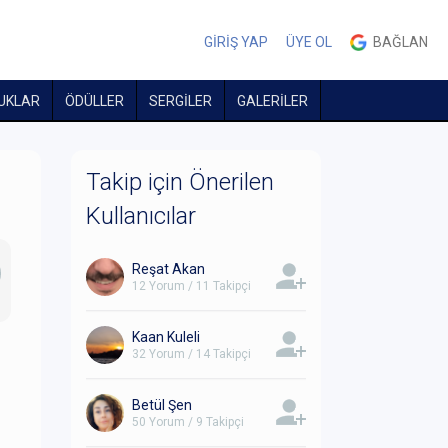
GİRİŞ YAP
ÜYE OL
BAĞLAN
UKLAR
ÖDÜLLER
SERGİLER
GALERİLER
Takip için Önerilen
Kullanıcılar
Reşat Akan
12 Yorum / 11 Takipçi
Kaan Kuleli
32 Yorum / 14 Takipçi
Betül Şen
50 Yorum / 9 Takipçi