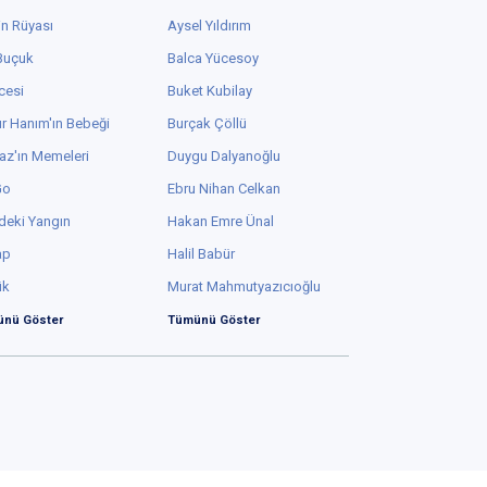
in Rüyası
Aysel Yıldırım
 Buçuk
Balca Yücesoy
cesi
Buket Kubilay
r Hanım'ın Bebeği
Burçak Çöllü
az'ın Memeleri
Duygu Dalyanoğlu
Go
Ebru Nihan Celkan
deki Yangın
Hakan Emre Ünal
ap
Halil Babür
ük
Murat Mahmutyazıcıoğlu
nü Göster
Tümünü Göster