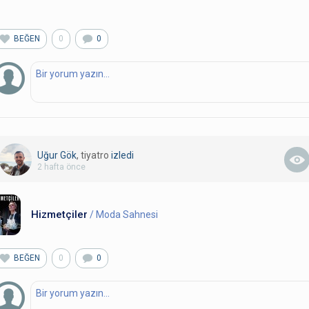
BEĞEN
0
0
Uğur Gök
, tiyatro
izledi
2 hafta önce
Hizmetçiler
/ Moda Sahnesi
BEĞEN
0
0