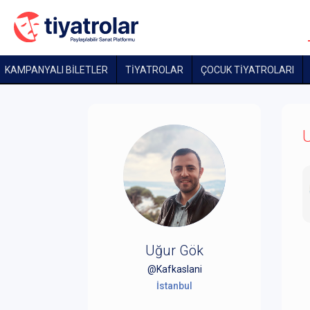
KAMPANYALI BİLETLER
TİYATROLAR
ÇOCUK TIYATROLARI
U
Uğur Gök
@Kafkaslani
İstanbul