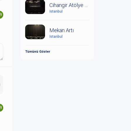
Cihangir Atölye Sahnesi
İstanbul
.9
Mekan Artı
İstanbul
Tümünü Göster
.9