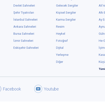
Devlet Sahneleri
Gelecek Sergiler
Ali'n
Şehir Tiyatroları
Kişisel Sergiler
Altı
İstanbul Sahneleri
Karma Sergiler
Ay E
Ankara Sahneleri
Resim
Aynu
Bursa Sahneleri
Heykel
Güln
İzmir Sahneleri
Fotoğraf
He-
Eskişehir Sahneleri
Dijital
İçim
Yerleşme
Kas
Diğer
Küç
Tümü
Facebook
Youtube