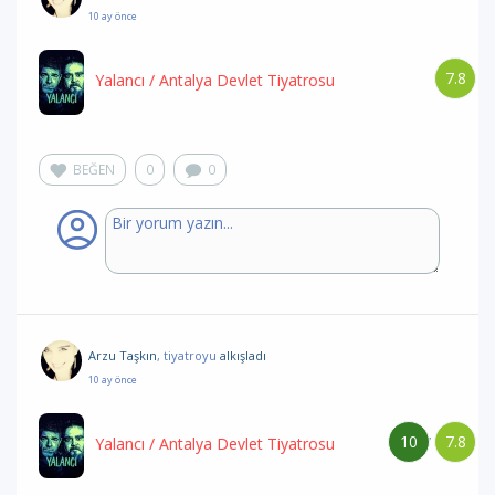
10 ay önce
7.8
Yalancı
/ Antalya Devlet Tiyatrosu
BEĞEN
0
0
Arzu Taşkın
, tiyatroyu
alkışladı
10 ay önce
10
7.8
/
Yalancı
/ Antalya Devlet Tiyatrosu