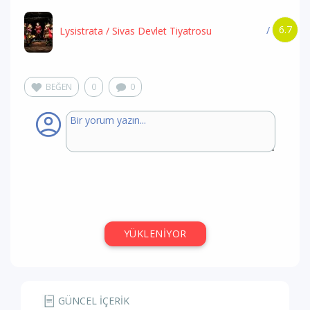
6.7
/
Lysistrata
/ Sivas Devlet Tiyatrosu
BEĞEN
0
0
YÜKLENİYOR
GÜNCEL İÇERİK