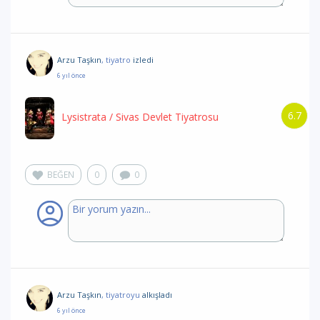
Arzu Taşkın
, tiyatro
izledi
6 yıl önce
6.7
Lysistrata
/ Sivas Devlet Tiyatrosu
BEĞEN
0
0
Arzu Taşkın
, tiyatroyu
alkışladı
6 yıl önce