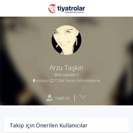
Arzu Taşkın
@arzutaskin-1
Antalya
/
7,266 Yorum Görüntülenme
|
TAKİP ET
Takip için Önerilen Kullanıcılar