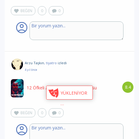
BEĞEN
0
0
Arzu Taşkın
, tiyatro
izledi
4 yıl önce
8.4
12 Öfkeli
/ Ankara Devlet Tiyatrosu
YÜKLENİYOR
BEĞEN
0
0