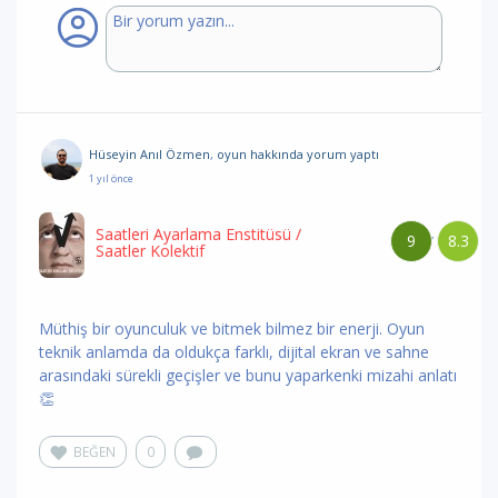
Hüseyin Anıl Özmen
,
oyun hakkında yorum
yaptı
1 yıl önce
Saatleri Ayarlama Enstitüsü
/
9
8.3
/
Saatler Kolektif
Müthiş bir oyunculuk ve bitmek bilmez bir enerji. Oyun
teknik anlamda da oldukça farklı, dijital ekran ve sahne
arasındaki sürekli geçişler ve bunu yaparkenki mizahi anlatı
👏
BEĞEN
0