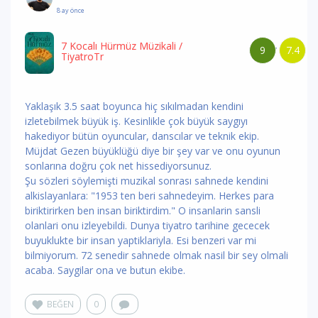
8 ay önce
7 Kocalı Hürmüz Müzikali
/
9
7.4
/
TiyatroTr
Yaklaşık 3.5 saat boyunca hiç sıkılmadan kendini
izletebilmek büyük iş. Kesinlikle çok büyük saygıyı
hakediyor bütün oyuncular, danscılar ve teknik ekip.
Müjdat Gezen büyüklüğü diye bir şey var ve onu oyunun
sonlarına doğru çok net hissediyorsunuz.
Şu sözleri söylemişti muzikal sonrası sahnede kendini
alkislayanlara: "1953 ten beri sahnedeyim. Herkes para
biriktirirken ben insan biriktirdim." O insanlarin sansli
olanlari onu izleyebildi. Dunya tiyatro tarihine gececek
buyuklukte bir insan yaptiklariyla. Esi benzeri var mi
bilmiyorum. 72 senedir sahnede olmak nasil bir sey olmali
acaba. Saygilar ona ve butun ekibe.
BEĞEN
0