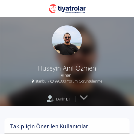
Hüseyin Anıl Özmen
@hanil
İstanbul
/
99,300 Yorum Görüntülenme
|
TAKİP ET
Takip için Önerilen Kullanıcılar