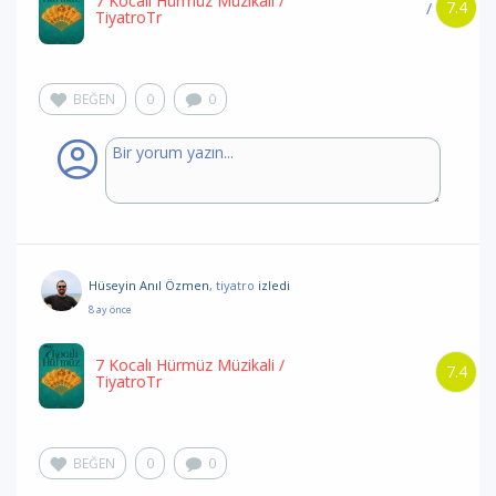
7 Kocalı Hürmüz Müzikali
/
7.4
/
TiyatroTr
BEĞEN
0
0
Hüseyin Anıl Özmen
, tiyatro
izledi
8 ay önce
7 Kocalı Hürmüz Müzikali
/
7.4
TiyatroTr
BEĞEN
0
0