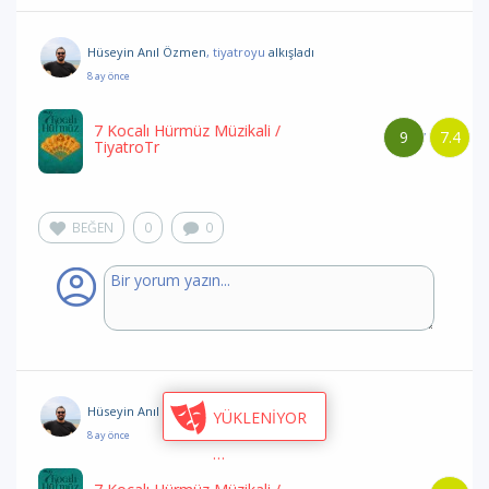
Hüseyin Anıl Özmen
, tiyatroyu
alkışladı
8 ay önce
7 Kocalı Hürmüz Müzikali
/
9
7.4
/
TiyatroTr
BEĞEN
0
0
Hüseyin Anıl Özmen
, tiyatroyu
alkışladı
YÜKLENİYOR
8 ay önce