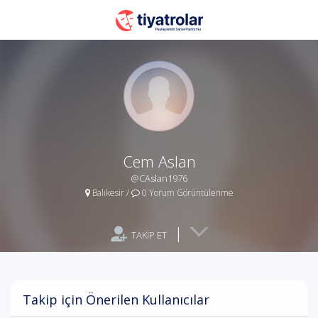
Cem Aslan
@CAslan1976
Balıkesir
/
0 Yorum Görüntülenme
|
TAKİP ET
Takip için Önerilen Kullanıcılar