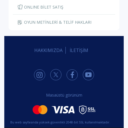
ONLINE BİLET SATIŞ
OYUN METİNLERİ & TELİF HAKLARI
HAKKIMIZDA
İLETİŞİM
Masaüstü görünüm
Bu web sayfasında yüksek güvenlikli 2048-bit SSL kullanılmaktadır.