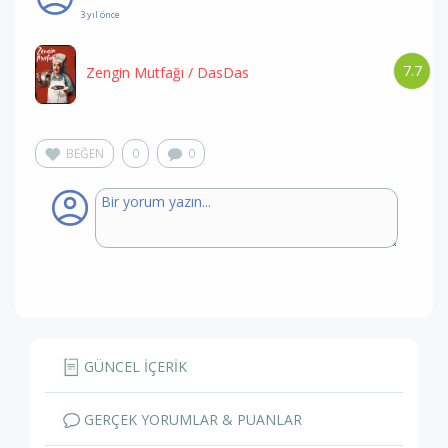
3 yıl önce
7.7
Zengin Mutfağı
/ DasDas
BEĞEN
0
0
GÜNCEL İÇERİK
GERÇEK YORUMLAR & PUANLAR