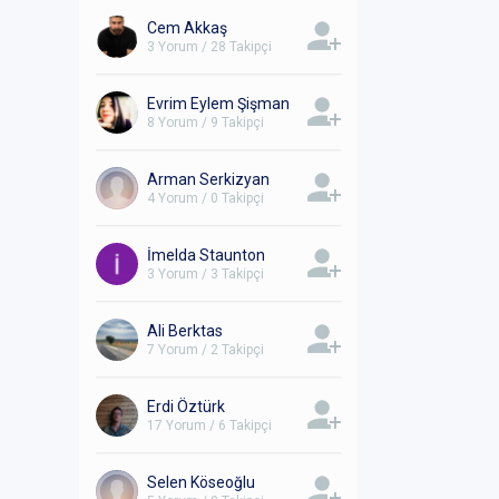
Cem Akkaş
3 Yorum / 28 Takipçi
Evrim Eylem Şişman
8 Yorum / 9 Takipçi
Arman Serkizyan
4 Yorum / 0 Takipçi
İmelda Staunton
3 Yorum / 3 Takipçi
Ali Berktas
7 Yorum / 2 Takipçi
Erdi Öztürk
17 Yorum / 6 Takipçi
Selen Köseoğlu