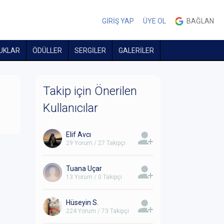
GİRİŞ YAP
ÜYE OL
BAĞLAN
UKLAR
ÖDÜLLER
SERGİLER
GALERİLER
Takip için Önerilen
Kullanıcılar
Elif Avcı
29 Yorum / 27 Takipçi
Tuana Uçar
13 Yorum / 0 Takipçi
Hüseyin S.
224 Yorum / 73 Takipçi