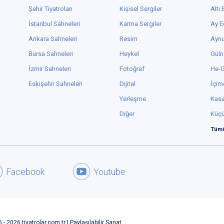
Şehir Tiyatroları
Kişisel Sergiler
Altı
İstanbul Sahneleri
Karma Sergiler
Ay E
Ankara Sahneleri
Resim
Aynu
Bursa Sahneleri
Heykel
Güln
İzmir Sahneleri
Fotoğraf
He-
Eskişehir Sahneleri
Dijital
İçim
Yerleşme
Kas
Diğer
Küç
Tümü
Facebook
Youtube
 - 2026 tiyatrolar.com.tr | Paylaşılabilir Sanat