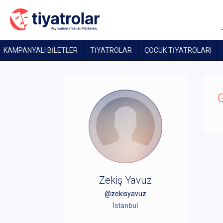
KAMPANYALI BİLETLER
TİYATROLAR
ÇOCUK TIYATROLARI
G
Zekiş Yavuz
@zekisyavuz
İstanbul