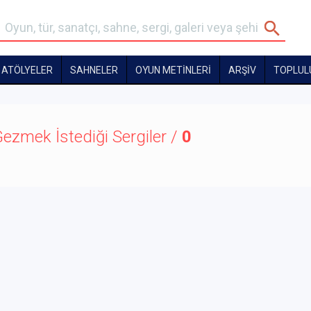
ATÖLYELER
SAHNELER
OYUN METİNLERİ
ARŞİV
TOPLUL
ezmek İstediği Sergiler /
0