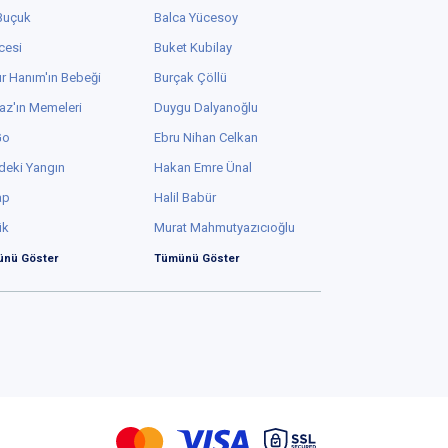
 Buçuk
Balca Yücesoy
cesi
Buket Kubilay
r Hanım'ın Bebeği
Burçak Çöllü
az'ın Memeleri
Duygu Dalyanoğlu
Go
Ebru Nihan Celkan
deki Yangın
Hakan Emre Ünal
ap
Halil Babür
ük
Murat Mahmutyazıcıoğlu
nü Göster
Tümünü Göster