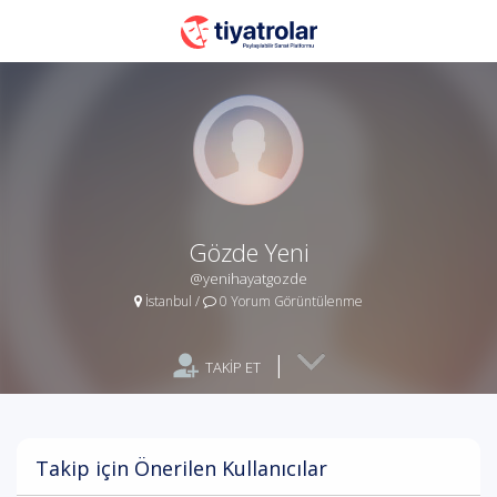
Gözde Yeni
@yenihayatgozde
İstanbul
/
0 Yorum Görüntülenme
|
TAKİP ET
Takip için Önerilen Kullanıcılar