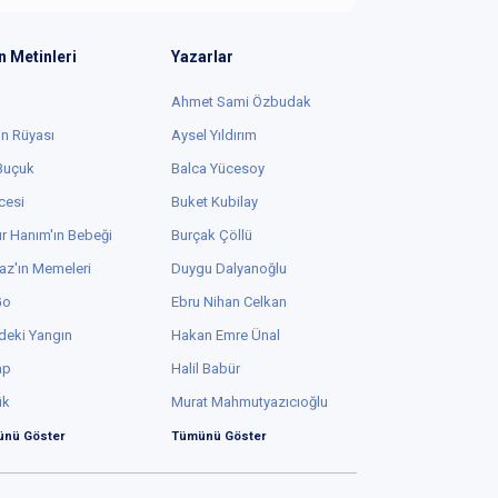
n Metinleri
Yazarlar
Ahmet Sami Özbudak
in Rüyası
Aysel Yıldırım
 Buçuk
Balca Yücesoy
cesi
Buket Kubilay
r Hanım'ın Bebeği
Burçak Çöllü
az'ın Memeleri
Duygu Dalyanoğlu
Go
Ebru Nihan Celkan
deki Yangın
Hakan Emre Ünal
ap
Halil Babür
ük
Murat Mahmutyazıcıoğlu
nü Göster
Tümünü Göster