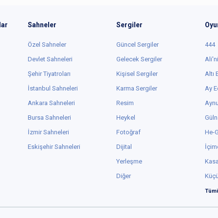
lar
Sahneler
Sergiler
Oyu
Özel Sahneler
Güncel Sergiler
444
Devlet Sahneleri
Gelecek Sergiler
Ali'n
Şehir Tiyatroları
Kişisel Sergiler
Altı
İstanbul Sahneleri
Karma Sergiler
Ay E
Ankara Sahneleri
Resim
Aynu
Bursa Sahneleri
Heykel
Güln
İzmir Sahneleri
Fotoğraf
He-
Eskişehir Sahneleri
Dijital
İçim
Yerleşme
Kas
Diğer
Küç
Tümü