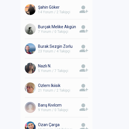
Şahin Göker
14 Yorum / 2 Takipçi
Burçak Melike Akgün
7 Yorum / 0 Takipçi
Burak Sezgin Zorlu
23 Yorum / 4 Takipçi
Nazlı N.
5 Yorum / 7 Takipçi
Ozlem Ikiisik
21 Yorum / 2 Takipçi
Barış Kıvılcım
9 Yorum / 0 Takipçi
Ozan Çarga