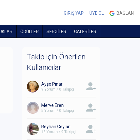
GİRİŞ YAP
ÜYE OL
BAĞLAN
UKLAR
ÖDÜLLER
SERGİLER
GALERİLER
Takip için Önerilen
Kullanıcılar
Ayşe Pınar
9 Yorum / 0 Takipçi
Merve Eren
5 Yorum / 0 Takipçi
Reyhan Ceylan
18 Yorum / 9 Takipçi