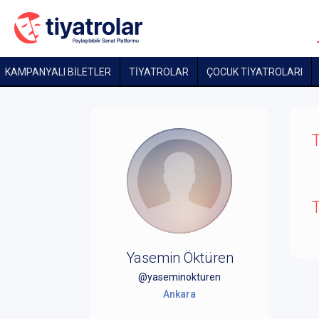
KAMPANYALI BİLETLER
TİYATROLAR
ÇOCUK TIYATROLARI
T
T
Yasemin Öktüren
@yaseminokturen
Ankara