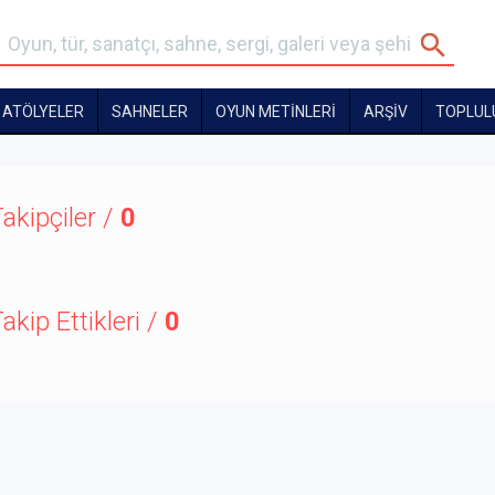
ATÖLYELER
SAHNELER
OYUN METİNLERİ
ARŞİV
TOPLUL
akipçiler /
0
akip Ettikleri /
0