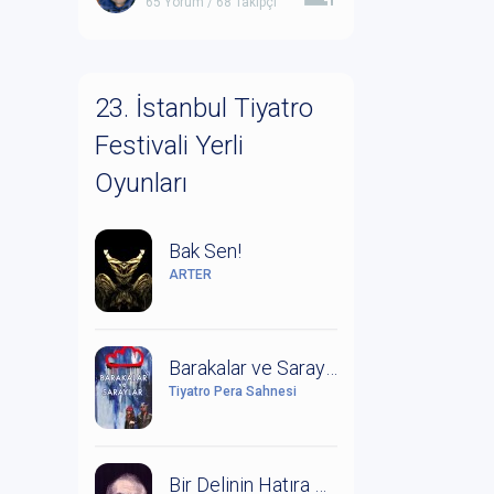
65 Yorum / 68 Takipçi
23. İstanbul Tiyatro
Festivali Yerli
Oyunları
Bak Sen!
ARTER
Barakalar ve Saraylar (Leonce ile Lena Üzerine Bir Çalışma)
Tiyatro Pera Sahnesi
Bir Delinin Hatıra Defteri