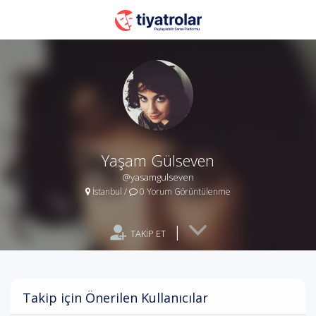
Yaşam Gülseven
@yasamgulseven
İstanbul
/
0 Yorum Görüntülenme
|
TAKİP ET
Takip için Önerilen Kullanıcılar