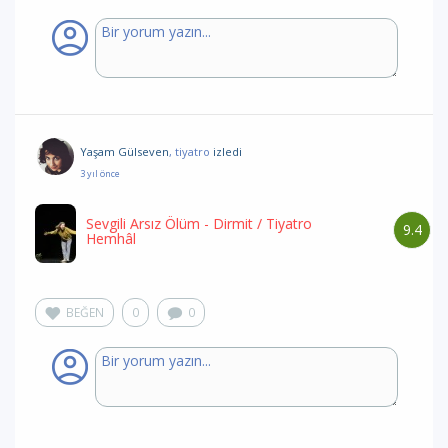
Yaşam Gülseven
, tiyatro
izledi
3 yıl önce
Sevgili Arsız Ölüm - Dirmit
/ Tiyatro
9.4
Hemhâl
BEĞEN
0
0