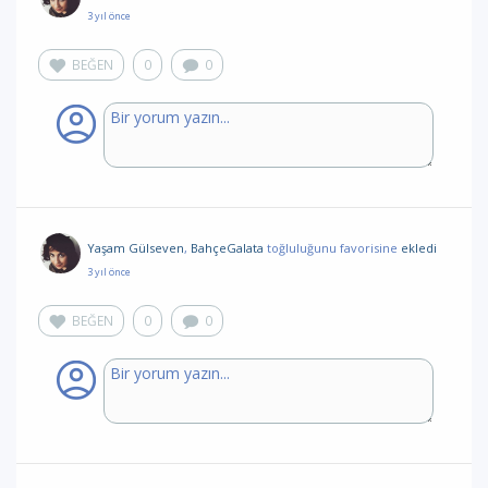
3 yıl önce
BEĞEN
0
0
Yaşam Gülseven
,
BahçeGalata
toğluluğunu favorisine
ekledi
3 yıl önce
BEĞEN
0
0