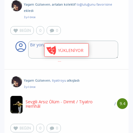
Yaşam Gülseven
,
artalan kolektif
toğluluğunu favorisine
ekledi
3 yıl önce
BEĞEN
0
0
YÜKLENİYOR
Yaşam Gülseven
, tiyatroyu
alkışladı
3 yıl önce
Sevgili Arsız Ölüm - Dirmit
/ Tiyatro
9.4
/
Hemhâl
BEĞEN
0
0