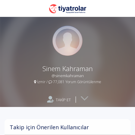
Sinem Kahraman
@sinemkahraman
İzmir
/
77,081 Yorum Görüntülenme
|
TAKİP ET
Takip için Önerilen Kullanıcılar