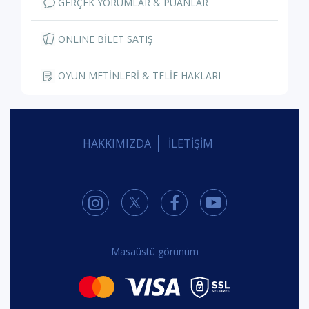
GERÇEK YORUMLAR & PUANLAR
ONLINE BİLET SATIŞ
OYUN METİNLERİ & TELİF HAKLARI
HAKKIMIZDA
İLETİŞİM
Masaüstü görünüm