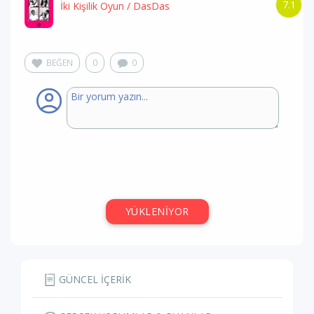
7.1
İki Kişilik Oyun
/ DasDas
BEĞEN
0
0
YÜKLENİYOR
GÜNCEL İÇERİK