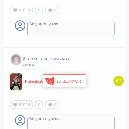
BEĞEN
0
0
Sinem Kahraman
, tiyatro
izledi
3 ay önce
6.7
YÜKLENİYOR
Bulaşıkçılar
/ Myart
BEĞEN
0
0