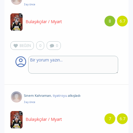
3 ay önce
8
6.7
/
Bulaşıkçılar
/ Myart
BEĞEN
0
0
Sinem Kahraman
, tiyatroyu
alkışladı
3 ay önce
7
6.7
/
Bulaşıkçılar
/ Myart