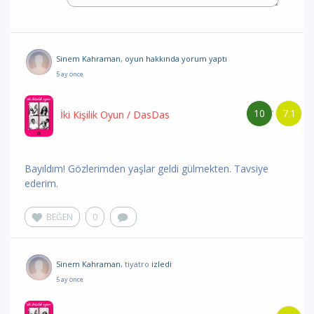
Sinem Kahraman
,
oyun hakkında yorum
yaptı
5 ay önce
10
7.1
/
İki Kişilik Oyun
/ DasDas
Bayıldım! Gözlerimden yaşlar geldi gülmekten. Tavsiye
ederim.
BEĞEN
0
Sinem Kahraman
, tiyatro
izledi
5 ay önce