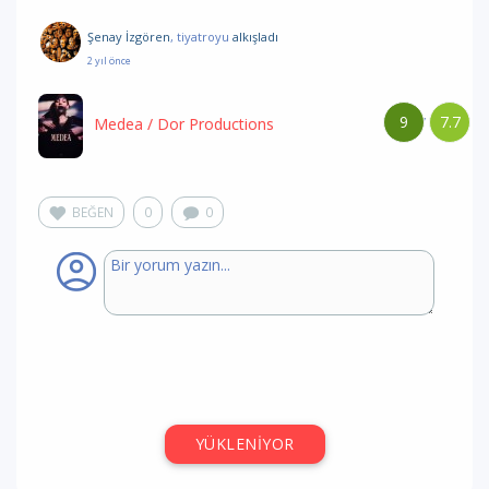
Şenay İzgören
, tiyatroyu
alkışladı
2 yıl önce
9
7.7
/
Medea
/ Dor Productions
BEĞEN
0
0
YÜKLENİYOR