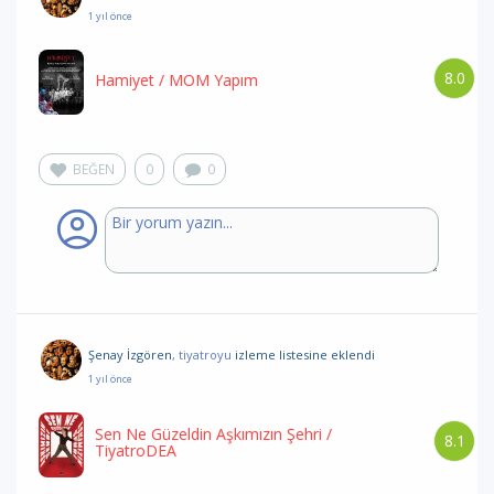
1 yıl önce
8.0
Hamiyet
/ MOM Yapım
BEĞEN
0
0
Şenay İzgören
, tiyatroyu
izleme listesine eklendi
1 yıl önce
Sen Ne Güzeldin Aşkımızın Şehri
/
8.1
TiyatroDEA