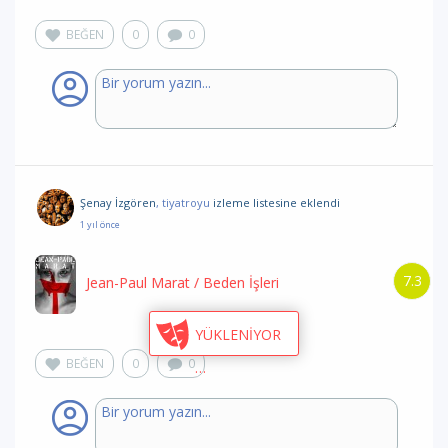
BEĞEN
0
0
Şenay İzgören
, tiyatroyu
izleme listesine eklendi
1 yıl önce
7.3
Jean-Paul Marat
/ Beden İşleri
YÜKLENİYOR
BEĞEN
0
0