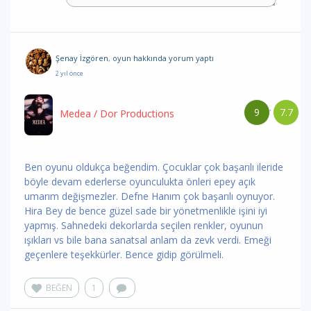
Şenay İzgören
,
oyun hakkında yorum
yaptı
2 yıl önce
9
7.7
/
Medea
/ Dor Productions
Ben oyunu oldukça beğendim. Çocuklar çok başarılı ileride
böyle devam ederlerse oyunculukta önleri epey açık
umarım değişmezler. Defne Hanım çok başarılı oynuyor.
Hira Bey de bence güzel sade bir yönetmenlikle işini iyi
yapmış. Sahnedeki dekorlarda seçilen renkler, oyunun
ışıkları vs bile bana sanatsal anlam da zevk verdi. Emeği
geçenlere teşekkürler. Bence gidip görülmeli.
BEĞEN
1