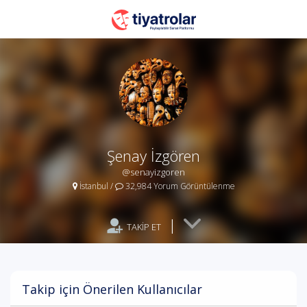
Şenay İzgören
@senayizgoren
İstanbul
/
32,984 Yorum Görüntülenme
|
TAKİP ET
Takip için Önerilen Kullanıcılar