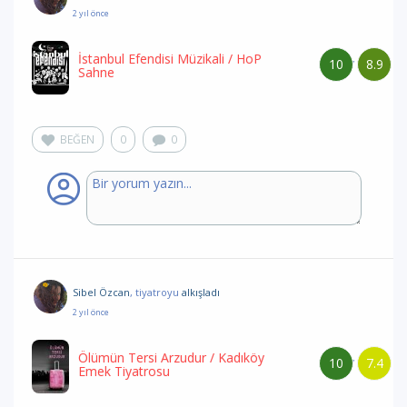
2 yıl önce
İstanbul Efendisi Müzikali
/ HoP
10
8.9
/
Sahne
BEĞEN
0
0
Sibel Özcan
, tiyatroyu
alkışladı
2 yıl önce
Ölümün Tersi Arzudur
/ Kadıköy
10
7.4
/
Emek Tiyatrosu