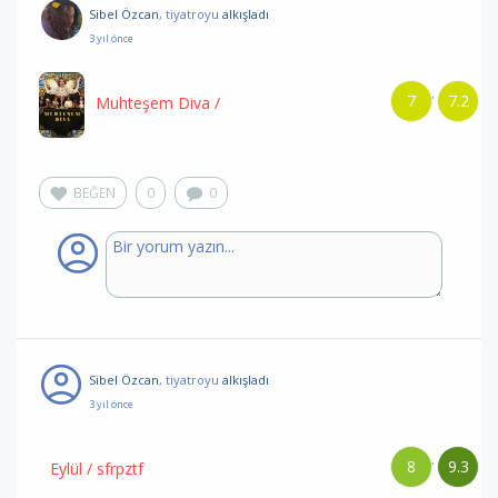
Sibel Özcan
, tiyatroyu
alkışladı
3 yıl önce
7
7.2
/
Muhteşem Diva
/
BEĞEN
0
0
Sibel Özcan
, tiyatroyu
alkışladı
3 yıl önce
8
9.3
/
Eylül
/ sfrpztf