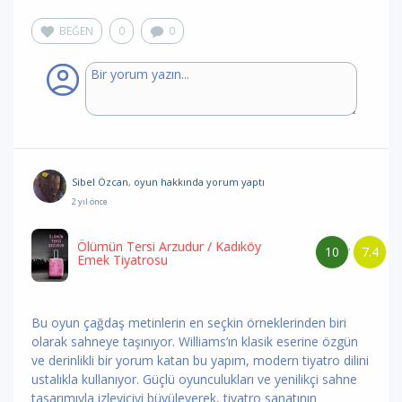
BEĞEN
0
0
Sibel Özcan
,
oyun hakkında yorum
yaptı
2 yıl önce
Ölümün Tersi Arzudur
/ Kadıköy
10
7.4
/
Emek Tiyatrosu
Bu oyun çağdaş metinlerin en seçkin örneklerinden biri
olarak sahneye taşınıyor. Williams’ın klasik eserine özgün
ve derinlikli bir yorum katan bu yapım, modern tiyatro dilini
ustalıkla kullanıyor. Güçlü oyunculukları ve yenilikçi sahne
tasarımıyla izleyiciyi büyüleyerek, tiyatro sanatının