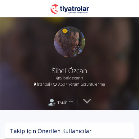
Sibel Özcan
@Sibelozcann
İstanbul
/
8,507 Yorum Görüntülenme
|
TAKİP ET
Takip için Önerilen Kullanıcılar