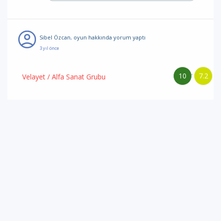
Sibel Özcan
,
oyun hakkında yorum
yaptı
3 yıl önce
10
7.2
/
Velayet
/ Alfa Sanat Grubu
Oyunun konusu oldukça güçlü ve etkileyici. Kadınların
velayet davalarında yaşadıkları zorlukları ve toplumsal
önyargıları işlemesi, hem kadınların güçlü yanlarını hem de
sistematik adaletsizlikleri gözler önüne seriyor. Ayrıca,
farklı cinsel yönelimlere sahip annelerin karşılaştığı benzer
önyargıları vurgulaması da önemli bir nokta. Oyunun,
seyircilere bu konular üzerine düşünme ve empati kurma
fırsatı verdiğini düşünüyorum. Tüm ekibi kutlarım.
BEĞEN
0