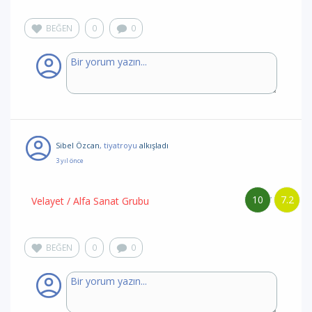
BEĞEN
0
0
Sibel Özcan
, tiyatroyu
alkışladı
3 yıl önce
10
7.2
/
Velayet
/ Alfa Sanat Grubu
BEĞEN
0
0