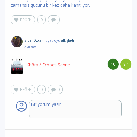
zamansız gücünü bir kez daha kanıtlıyor.
BEĞEN
0
Sibel Özcan
, tiyatroyu
alkışladı
2 yıl önce
10
8.1
/
Khôra
/ Echoes Sahne
BEĞEN
0
0