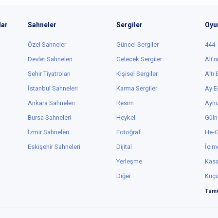
lar
Sahneler
Sergiler
Oyu
Özel Sahneler
Güncel Sergiler
444
Devlet Sahneleri
Gelecek Sergiler
Ali'n
Şehir Tiyatroları
Kişisel Sergiler
Altı
İstanbul Sahneleri
Karma Sergiler
Ay E
Ankara Sahneleri
Resim
Aynu
Bursa Sahneleri
Heykel
Güln
İzmir Sahneleri
Fotoğraf
He-
Eskişehir Sahneleri
Dijital
İçim
Yerleşme
Kas
Diğer
Küç
Tümü