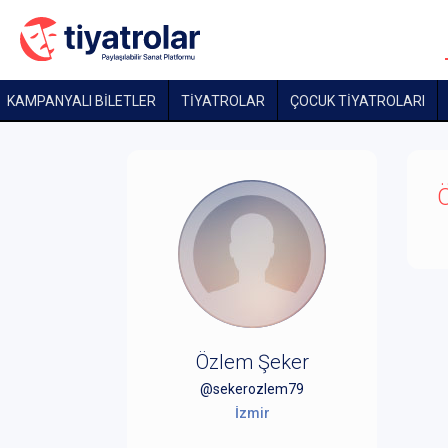
KAMPANYALI BİLETLER
TİYATROLAR
ÇOCUK TIYATROLARI
Ö
Özlem Şeker
@sekerozlem79
İzmir