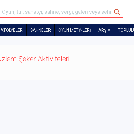
ATÖLYELER
SAHNELER
OYUN METİNLERİ
ARŞİV
TOPLUL
zlem Şeker Aktiviteleri