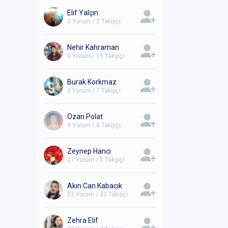
Elif Yalçın
2 Yorum / 2 Takipçi
Nehir Kahraman
6 Yorum / 15 Takipçi
Burak Korkmaz
2 Yorum / 7 Takipçi
Ozan Polat
4 Yorum / 0 Takipçi
Zeynep Hancı
27 Yorum / 0 Takipçi
Akın Can Kabacık
52 Yorum / 32 Takipçi
Zehra Elif