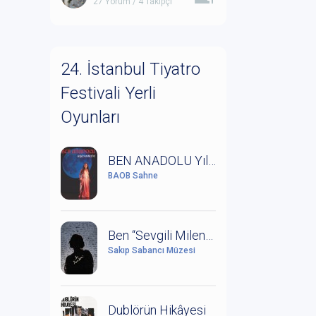
27 Yorum / 4 Takipçi
24. İstanbul Tiyatro
Festivali Yerli
Oyunları
BEN ANADOLU Yıldız Kenter'in Anısına Saygıyla
BAOB Sahne
Ben “Sevgili Milena” (Kafka ve Milena Mektuplaşmaları)
Sakıp Sabancı Müzesi
Dublörün Hikâyesi