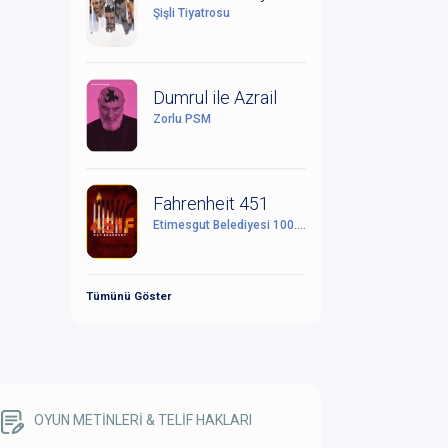
Şişli Tiyatrosu
Dumrul ile Azrail
Zorlu PSM
Fahrenheit 451
Etimesgut Belediyesi 100. Yıl Cumhuriyet Kültür Sanat Merkezi
Tümünü Göster
OYUN METİNLERİ & TELİF HAKLARI