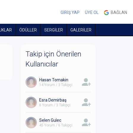
GİRİŞ YAP
ÜYE OL
BAĞLAN
UKLAR
ÖDÜLLER
SERGİLER
GALERİLER
Takip için Önerilen
Kullanıcılar
Hasan Tomakin
14 Yorum / 3 Takipçi
Esra Demirbaş
6 Yorum / 3 Takipçi
Selen Gulec
45 Yorum / 6 Takipçi