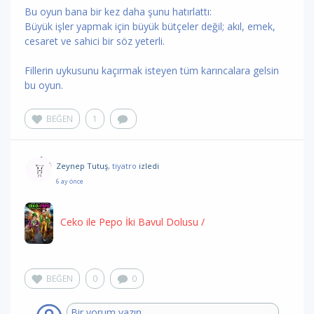
Bu oyun bana bir kez daha şunu hatırlattı:
Büyük işler yapmak için büyük bütçeler değil; akıl, emek,
cesaret ve sahici bir söz yeterli.
Fillerin uykusunu kaçırmak isteyen tüm karıncalara gelsin
bu oyun.
BEĞEN
1
Zeynep Tutuş
, tiyatro
izledi
6 ay önce
Ceko ile Pepo İki Bavul Dolusu
/
BEĞEN
0
0