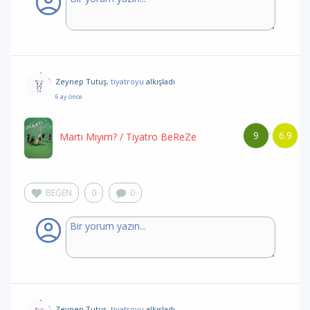
Zeynep Tutuş
, tiyatroyu
alkışladı
6 ay önce
9
6.9
/
Martı Mıyım?
/ Tiyatro BeReZe
BEĞEN
0
0
Zeynep Tutuş
, tiyatroyu
alkışladı