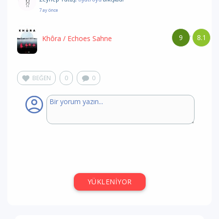
7 ay önce
9
8.1
/
Khôra
/ Echoes Sahne
BEĞEN
0
0
YÜKLENİYOR