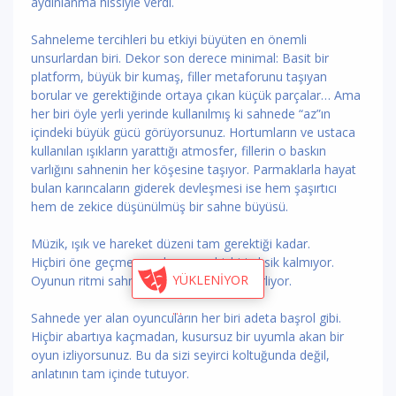
aydınlanma hissiyle verdi.
Sahneleme tercihleri bu etkiyi büyüten en önemli
unsurlardan biri. Dekor son derece minimal: Basit bir
platform, büyük bir kumaş, filler metaforunu taşıyan
borular ve gerektiğinde ortaya çıkan küçük parçalar… Ama
her biri öyle yerli yerinde kullanılmış ki sahnede “az”ın
içindeki büyük gücü görüyorsunuz. Hortumların ve ustaca
kullanılan ışıkların yarattığı atmosfer, fillerin o baskın
varlığını sahnenin her köşesine taşıyor. Parmaklarla hayat
bulan karıncaların giderek devleşmesi ise hem şaşırtıcı
hem de zekice düşünülmüş bir sahne büyüsü.
Müzik, ışık ve hareket düzeni tam gerektiği kadar.
Hiçbiri öne geçmeye çalışmıyor, hiçbiri eksik kalmıyor.
YÜKLENİYOR
Oyunun ritmi sahnede doğal bir akışla ilerliyor.
Sahnede yer alan oyuncuların her biri adeta başrol gibi.
Hiçbir abartıya kaçmadan, kusursuz bir uyumla akan bir
oyun izliyorsunuz. Bu da sizi seyirci koltuğunda değil,
anlatının tam içinde tutuyor.