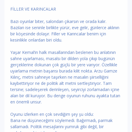
FİLLER VE KARINCALAR
Bazı oyunlar biter, salondan çıkarsın ve orada kalır.
Bazıları ise seninle birlikte yürür, eve gelir, günlerce aklının
bir köşesinde dolaşır. Filler ve Karıncalar benim için
kesinlikle onlardan biri oldu.
Yaşar Kemal’in halk masallarından beslenen bu anlatının
sahne uyarlaması, masalsı bir dilden yola çıkıp bugünün
gerçeklerine dokunan çok güçlü bir yere varıyor. Özellikle
uyarlama metnin başarısı burada kilit nokta. Arzu Gamze
Kılınç, metni sahneye taşırken ne masalın şiirselliğini
kaybettiriyor ne de politik alt metni sertleştiriyor. Tam
tersine; sadeleşerek derinleşen, seyirciyi zorlamadan içine
alan bir dil kuruyor. Bu denge oyunun ruhunu ayakta tutan
en önemli unsur.
Oyunu izlerken en çok sevdiğim şey şu oldu:
Bana ne düşüneceğimi söylemedi. Bağırmadı, parmak
sallamadı. Politik mesajlarını yumruk gibi değil, bir