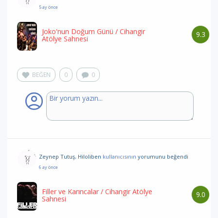
5 ay önce
Joko'nun Doğum Günü
/ Cihangir
9.3
Atölye Sahnesi
BEĞEN
0
0
Zeynep Tutuş
,
Hiloliben
kullanıcısının
yorumunu
beğendi
6 ay önce
Filler ve Karıncalar
/ Cihangir Atölye
9.0
Sahnesi