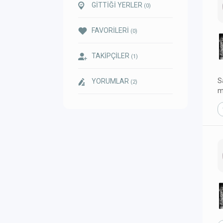
GİTTİĞİ YERLER
(0)
FAVORİLERİ
(0)
TAKİPÇİLER
(1)
S
YORUMLAR
(2)
m