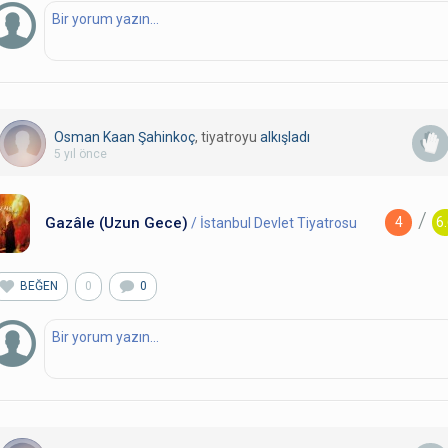
Osman Kaan Şahinkoç
, tiyatroyu
alkışladı
5 yıl önce
/
Gazâle (Uzun Gece)
4
6
/ İstanbul Devlet Tiyatrosu
BEĞEN
0
0