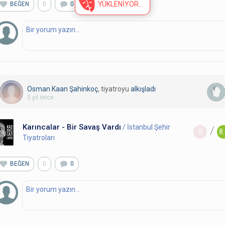
BEĞEN
0
0
Osman Kaan Şahinkoç
, tiyatroyu
alkışladı
5 yıl önce
Karıncalar - Bir Savaş Vardı
/ İstanbul Şehir
/
0
8
Tiyatroları
BEĞEN
0
0