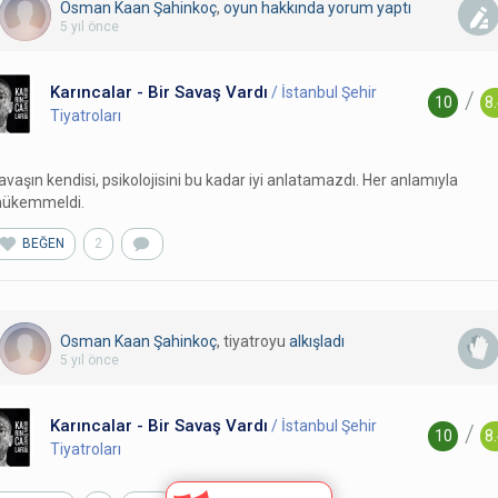
Osman Kaan Şahinkoç
,
oyun hakkında yorum
yaptı
5 yıl önce
Karıncalar - Bir Savaş Vardı
/ İstanbul Şehir
/
10
8
Tiyatroları
avaşın kendisi, psikolojisini bu kadar iyi anlatamazdı. Her anlamıyla
ükemmeldi.
BEĞEN
2
Osman Kaan Şahinkoç
, tiyatroyu
alkışladı
5 yıl önce
Karıncalar - Bir Savaş Vardı
/ İstanbul Şehir
/
10
8
Tiyatroları