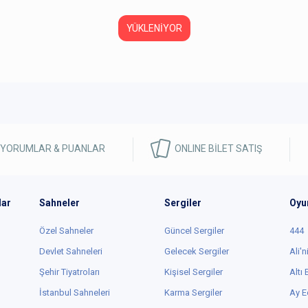
Osman Kaan Şahinkoç
,
tayfunkeber
kullanıcısını
takip
etmeye başladı
5 yıl önce
BEĞEN
0
Osman Kaan Şahinkoç
,
oyun hakkında yorum
yaptı
5 yıl önce
/
utlama
1
3
/ İstanbul Şehir Tiyatroları
zlemeyin, izlettirmeyin.
yun boyunca acaba oyuncular, yönetmen, çevirmen oyunun ne kadar
ötü olduğunun farkında değil mi diye düşündüm.
dit: Üşenmedim yine Harold Pinter'in kutlamasının kısa filmini izledim,
ena değilmiş youtubeda var. Oyundaki saçma şeylerin büyük kısmı