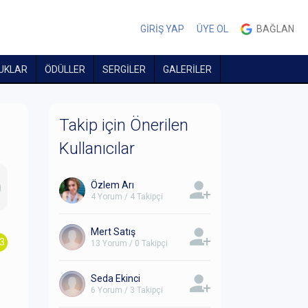
GİRİŞ YAP
ÜYE OL
BAĞLAN
UKLAR
ÖDÜLLER
SERGİLER
GALERİLER
Takip için Önerilen
Kullanıcılar
Özlem Arı
4 Yorum / 4 Takipçi
Mert Satış
.3
13 Yorum / 0 Takipçi
Seda Ekinci
6 Yorum / 3 Takipçi