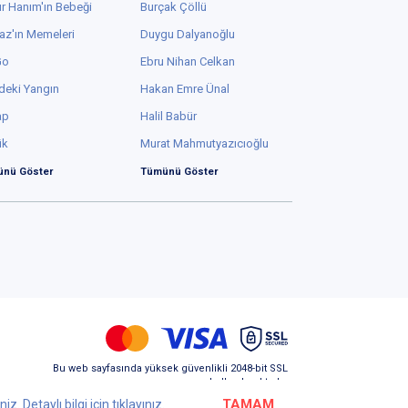
.7
TAMAM
z. Detaylı bilgi için
tıklayınız.