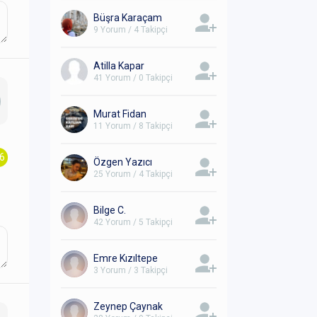
Büşra Karaçam
9 Yorum / 4 Takipçi
Atilla Kapar
41 Yorum / 0 Takipçi
Murat Fidan
11 Yorum / 8 Takipçi
.6
Özgen Yazıcı
25 Yorum / 4 Takipçi
Bilge C.
42 Yorum / 5 Takipçi
Emre Kızıltepe
3 Yorum / 3 Takipçi
Zeynep Çaynak