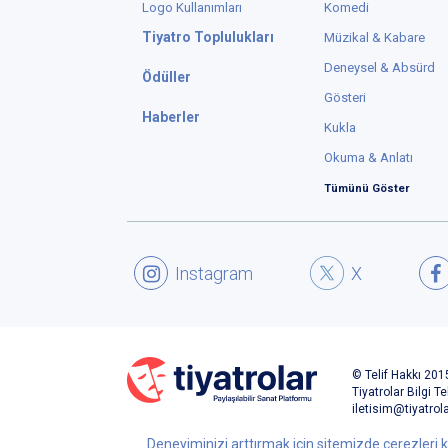
b
K
Deneyiminizi arttırmak için sitemizde çerezleri k