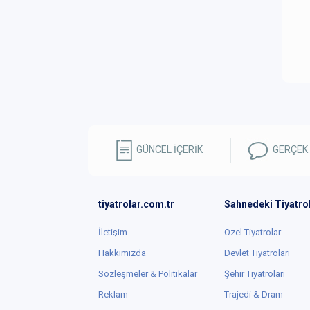
K
İ
O
k
E
f