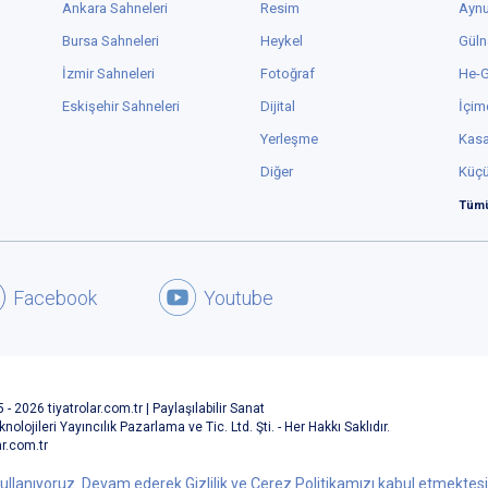
izimkilerin eklemesiymiş. Oyuna gideceğinize onu izleyin.
BEĞEN
2
Osman Kaan Şahinkoç
, tiyatroyu
alkışladı
5 yıl önce
/
utlama
1
3
/ İstanbul Şehir Tiyatroları
BEĞEN
0
0
ullanıyoruz. Devam ederek Gizlilik ve Çerez Politikamızı kabul etmektesini