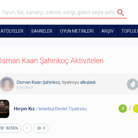
ATÖLYELER
SAHNELER
OYUN METİNLERİ
ARŞİV
TOPLUL
sman Kaan Şahinkoç Aktiviteleri
Osman Kaan Şahinkoç
, tiyatroyu
alkışladı
5 yıl önce
/
Hırçın Kız
8
7
/ İstanbul Devlet Tiyatrosu
BEĞEN
0
0