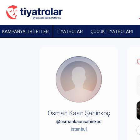
KAMPANYALI BİLETLER
TİYATROLAR
ÇOCUK TIYATROLARI
O
Osman Kaan Şahinkoç
@osmankaansahinkoc
İstanbul