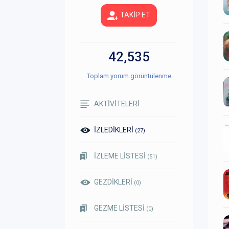
TAKİP ET
42,535
Toplam yorum görüntülenme
AKTİVİTELERİ
İZLEDİKLERİ
(27)
İZLEME LİSTESİ
(51)
GEZDİKLERİ
(0)
GEZME LİSTESİ
(0)