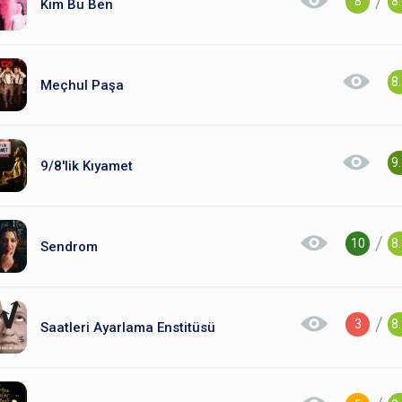
/
8
8
Kim Bu Ben
8
Meçhul Paşa
9
9/8'lik Kıyamet
/
10
8
Sendrom
/
3
8
Saatleri Ayarlama Enstitüsü