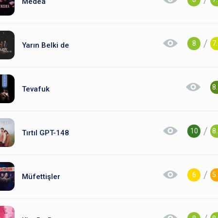
Medea
/
8
7
Yarın Belki de
8
Tevafuk
/
10
8
Tırtıl GPT-148
/
6
5
Müfettişler