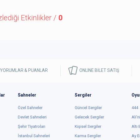
zlediği Etkinlikler /
0
 YORUMLAR & PUANLAR
ONLINE BİLET SATIŞ
lar
Sahneler
Sergiler
Oyu
Özel Sahneler
Güncel Sergiler
444
Devlet Sahneleri
Gelecek Sergiler
Ali'n
Şehir Tiyatroları
Kişisel Sergiler
Altı
İstanbul Sahneleri
Karma Sergiler
Ay E