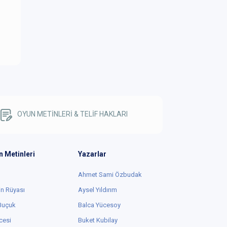
OYUN METİNLERİ & TELİF HAKLARI
n Metinleri
Yazarlar
Ahmet Sami Özbudak
in Rüyası
Aysel Yıldırım
 Buçuk
Balca Yücesoy
cesi
Buket Kubilay