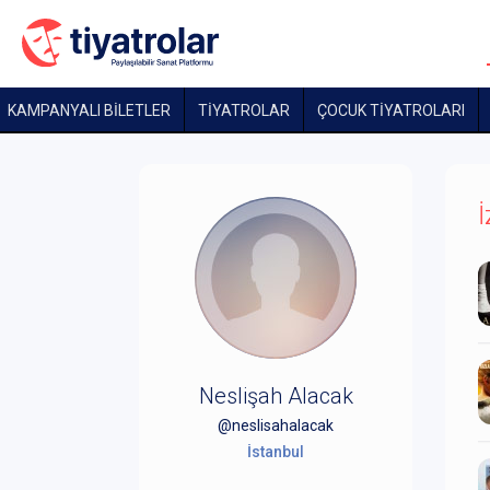
KAMPANYALI BİLETLER
TİYATROLAR
ÇOCUK TIYATROLARI
İ
Neslişah Alacak
@neslisahalacak
İstanbul