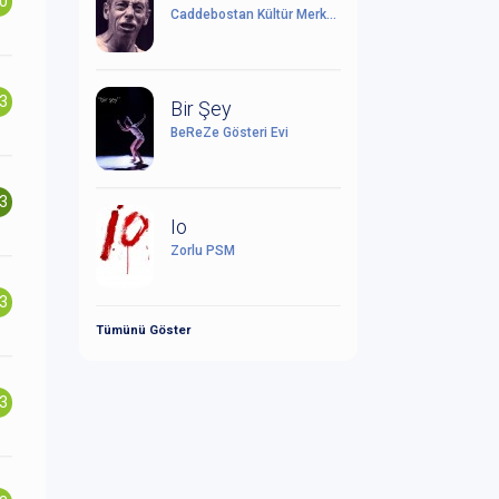
.0
Caddebostan Kültür Merkezi
.3
Bir Şey
BeReZe Gösteri Evi
.3
Io
Zorlu PSM
.3
Tümünü Göster
.3