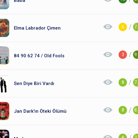
Baba
/
6
7
Elma Labrador Çimen
/
3
9
84 90 62 74 / Old Fools
/
8
7
Sen Diye Biri Vardı
/
8
8
Jan Dark'ın Öteki Ölümü
/
8
7