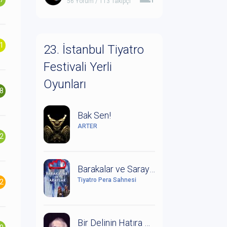
56 Yorum / 113 Takipçi
.1
23. İstanbul Tiyatro
Festivali Yerli
Oyunları
.8
Bak Sen!
ARTER
.2
Barakalar ve Saraylar (Leonce ile Lena Üzerine Bir Çalışma)
Tiyatro Pera Sahnesi
.2
Bir Delinin Hatıra Defteri