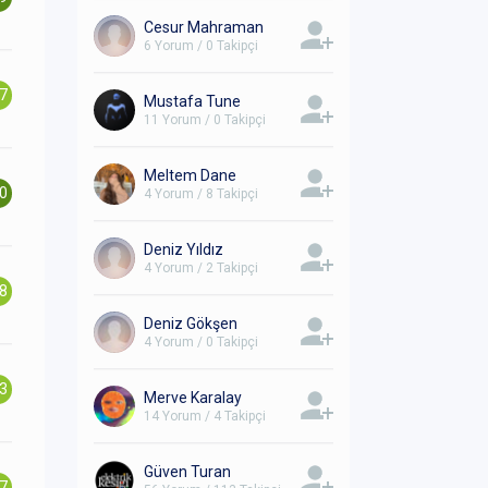
Cesur Mahraman
6 Yorum / 0 Takipçi
.7
Mustafa Tune
11 Yorum / 0 Takipçi
Meltem Dane
.0
4 Yorum / 8 Takipçi
Deniz Yıldız
4 Yorum / 2 Takipçi
.8
Deniz Gökşen
4 Yorum / 0 Takipçi
.3
Merve Karalay
14 Yorum / 4 Takipçi
Güven Turan
.7