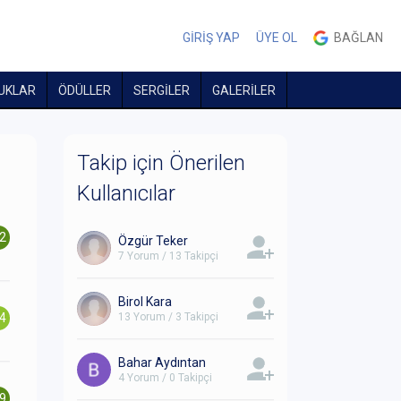
GİRİŞ YAP
ÜYE OL
BAĞLAN
UKLAR
ÖDÜLLER
SERGİLER
GALERİLER
Takip için Önerilen
Kullanıcılar
.2
Özgür Teker
7 Yorum / 13 Takipçi
Birol Kara
.4
13 Yorum / 3 Takipçi
Bahar Aydıntan
4 Yorum / 0 Takipçi
.9