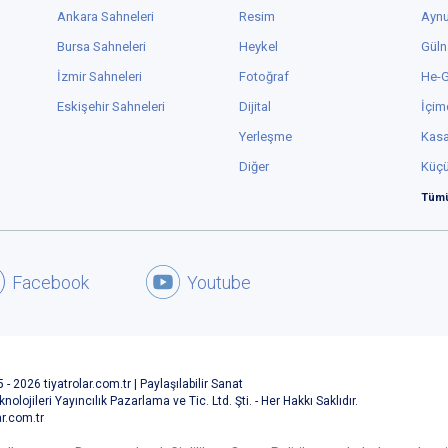
Ankara Sahneleri
Resim
Aynu
Bursa Sahneleri
Heykel
Güln
İzmir Sahneleri
Fotoğraf
He-
Eskişehir Sahneleri
Dijital
İçim
Yerleşme
Kas
Diğer
Küç
Tümü
Facebook
Youtube
 - 2026 tiyatrolar.com.tr | Paylaşılabilir Sanat
knolojileri Yayıncılık Pazarlama ve Tic. Ltd. Şti. - Her Hakkı Saklıdır.
ar.com.tr