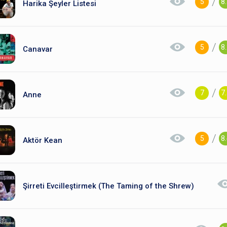
/
5
8
Harika Şeyler Listesi
/
5
8
Canavar
/
7
7
Anne
/
5
8
Aktör Kean
Şirreti Evcilleştirmek (The Taming of the Shrew)