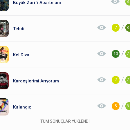
8
Büyük Zarifi Apartmanı
/
7
8
Tebdil
/
10
7
Kel Diva
/
7
7
Kardeşlerimi Arıyorum
/
5
8
Kırlangıç
TÜM SONUÇLAR YÜKLENDİ