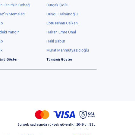
r Hanım'ın Bebeği
Burçak Çöllü
az'ın Memeleri
Duygu Dalyanoğlu
Go
Ebru Nihan Celkan
deki Yangın
Hakan Emre Ünal
ap
Halil Babür
ük
Murat Mahmutyazıcıoğlu
nü Göster
Tümünü Göster
Bu web sayfasında yüksek güvenlikli 2048-bit SSL
kullanılmaktadır.