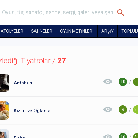
ATÖLYELER
SAHNELER
OYUN METİNLERİ
ARŞİV
TOPLUL
zlediği Tiyatrolar /
27
/
10
9
Antabus
/
9
8
Kızlar ve Oğlanlar
/
10
8